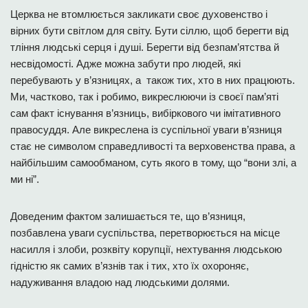
Церква не втомлюється закликати своє духовенство і
вірних бути світлом для світу. Бути сіллю, щоб берегти від
тління людські серця і душі. Берегти від безпам’ятства й
несвідомості. Адже можна забути про людей, які
перебувають у в’язницях, а також тих, хто в них працюють.
Ми, частково, так і робимо, викреслюючи із своєї пам’яті
сам факт існування в’язниць, вибіркового чи імітативного
правосуддя. Але викреслена із суспільної уваги в’язниця
стає не символом справедливості та верховенства права, а
найбільшим самообманом, суть якого в тому, що “вони злі, а
ми ні”.
Доведеним фактом залишається те, що в’язниця,
позбавлена уваги суспільства, перетворюється на місце
насилля і злоби, розквіту корупції, нехтування людською
гідністю як самих в’язнів так і тих, хто їх охороняє,
надуживання владою над людськими долями.