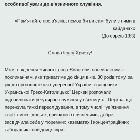
особливої уваги до в’язничного служіння.
«Пам’ятайте про в’язнів, немов би ви самі були з ними в
кайданах»
(До євреїв 13:3)
Слава Ісусу Христу!
Місія свідчення живого слова Євангелія поневоленим є
покликанням, яке триватиме до кінця віків. 30 років тому, за
рік до проголошення суверенної України, священики
Української Греко-Католицької Церкви розпочали
відновлювати регулярне служіння у в’язницях. Церква, що
пережила тяжкі переслідування, в тому числі і ув’язнення
своїх синів і доньок, єпископів і священиків, добре
засвідчила себе у тюремних казематах і концентраційних
таборах як сповідниця віри.