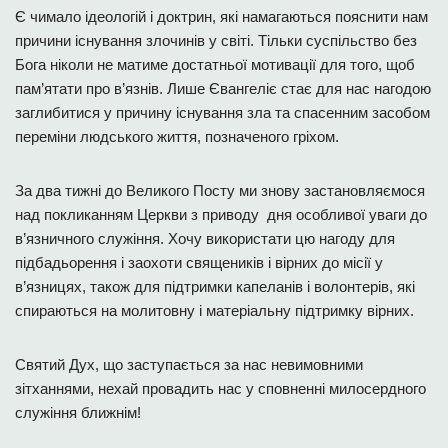
Є чимало ідеологій і доктрин, які намагаються пояснити нам
причини існування злочинів у світі. Тільки суспільство без
Бога ніколи не матиме достатньої мотивації для того, щоб
пам’ятати про в’язнів. Лише Євангеліє стає для нас нагодою
заглибитися у причину існування зла та спасенним засобом
переміни людського життя, позначеного гріхом.
За два тижні до Великого Посту ми знову застановляємося
над покликанням Церкви з приводу дня особливої уваги до
в’язничного служіння. Хочу використати цю нагоду для
підбадьорення і заохоти священиків і вірних до місії у
в’язницях, також для підтримки капеланів і волонтерів, які
спираються на молитовну і матеріальну підтримку вірних.
Святий Дух, що заступається за нас невимовними
зітханнями, нехай провадить нас у сповненні милосердного
служіння ближнім!