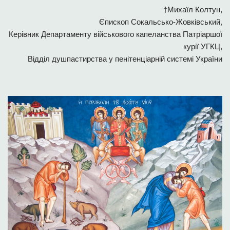
†Михаїл Колтун,
Єпископ Сокальсько-Жовківський,
Керівник Департаменту військового капеланства Патріаршої
курії УГКЦ,
Відділ душпастирства у пенітенціарній системі України