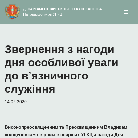
вмісту
ДЕПАРТАМЕНТ ВІЙСЬКОВОГО КАПЕЛАНСТВА
Патріаршої курії УГКЦ
Перейти
до
вмісту
Звернення з нагоди
дня особливої уваги
до в’язничного
служіння
14.02.2020
Високопреосвященним та Преосвященним Владикам,
священникам і вірним в єпархіях УГКЦ з нагоди Дня