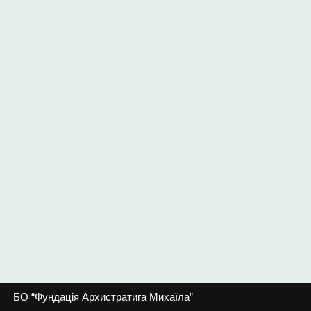
БО “Фундація Архистратига Михаїла”