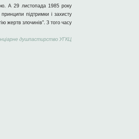
ою. А 29 листопада 1985 року
принципи підтримки і захисту
ю жертв злочинів”. З того часу
нціарне душпастирство УГКЦ