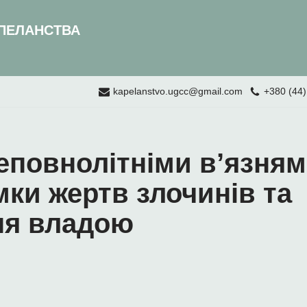
ПЕЛАНСТВА
kapelanstvo.ugcc@gmail.com
+380 (44)
неповнолітніми в’язням
мки жертв злочинів та
ня владою