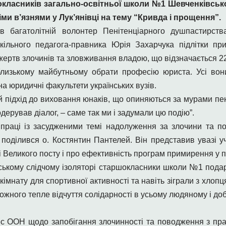
окласників загально-освітньої школи №1 Шевченківськ
іми в’язнями у Лук’янівці на тему “Кривда і прощення”.
 багатолітній волонтер Пенітенціарного душпастирств
кільного педагога-правника Юрія Захарчука підлітки при
жертв злочинів та зловживання владою, що відзначається 22
изькому майбутньому обрати професію юриста. Усі вони
на юридичні факультети українських вузів.
й підхід до виховання юнаків, що опиняються за мурами пе
дерував діалог, – саме так ми і задумали цю подію”.
 праці із засудженими темі надолуження за злочини та п
 поділився о. Костянтин Пантелей. Він представив увазі у
еликого посту і про ефективність програм примирення у пе
ському слідчому ізоляторі старшокласники школи №1 подар
 кімнату для спортивної активності та навіть зіграли з хлоп
кожного тепле відчуття солідарності в усьому людяному і до
грес ООН щодо запобігання злочинності та поводження з п