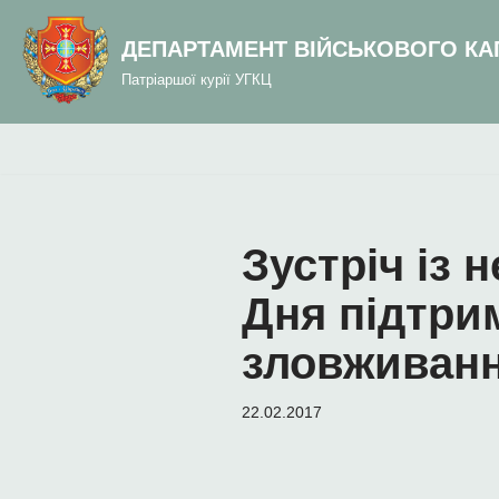
до
вмісту
ДЕПАРТАМЕНТ ВІЙСЬКОВОГО КА
Перейти
Патріаршої курії УГКЦ
до
вмісту
Зустріч із 
Дня підтри
зловживан
22.02.2017