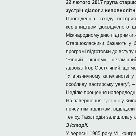
22 лютого 2017 група старш
зустріч-діалог з неповнолітн
Проведенню заходу посприяв
керівництвом досвідченого ш
Міжнародно
му дню підтримки 
Старшокласники бажають у бл
програмі підготовки до вступу 
“Рівний – рівному – незамінни
адвокат Ігор Свєтлічний, що мо
“У в’язничному капеланстві у
особливу пастирську увагу”, –
Неділю прощення напередодні В
На завершення
зустрічі
у Київ
присутнім підліткам, відвідали
тенісу. Така подія залишила у 
З історії.
У вересні 1985 року VII кон