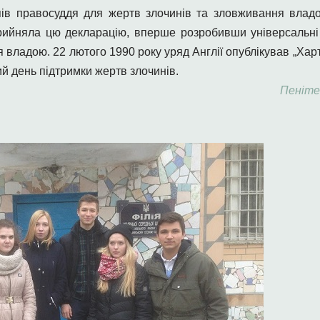
ів правосуддя для жертв злочинів та зловживання влад
йняла цю декларацію, вперше розробивши універсальні 
 владою. 22 лютого 1990 року уряд Англії опублікував „Харті
ий день підтримки жертв злочинів.
Пеніте