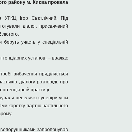
ого району м. Києва провела
а УГКЦ Ігор Свєтлічний. Під
готували діалог, присвячений
 лютого.
 беруть участь у спеціальній
нітенціарних установ, – вважає
отребі вибачення приділяється
часників діалогу розповідь про
нітенціарній практиці.
ували невеличкі сувеніри усім
цями коротку партію настільного
брому.
равопорушниками запропонував