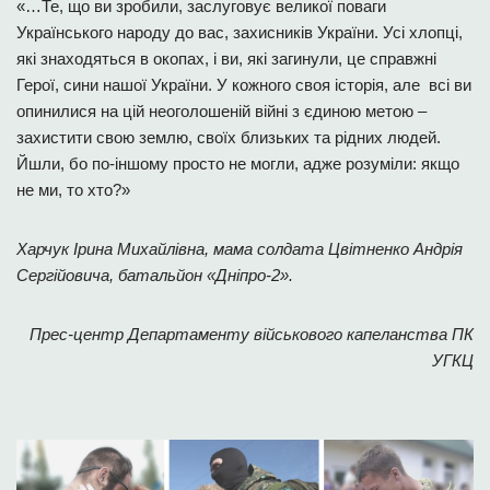
«…Те, що ви зробили, заслуговує великої поваги
Українського народу до вас, захисників України. Усі хлопці,
які знаходяться в окопах, і ви, які загинули, це справжні
Герої, сини нашої України. У кожного своя історія, але всі ви
опинилися на цій неоголошеній війні з єдиною метою –
захистити свою землю, своїх близьких та рідних людей.
Йшли, бо по-іншому просто не могли, адже розуміли: якщо
не ми, то хто?»
Харчук Ірина Михайлівна, мама солдата Цвітненко Андрія
Сергійовича, батальйон «Дніпро-2».
Прес-центр Департаменту військового капеланства ПК
УГКЦ