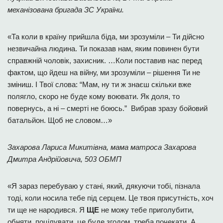
механізована бригада ЗС України.
«Та коли в країну прийшла біда, ми зрозуміли – Ти дійсно
незвичайна людина. Ти показав нам, яким повинен бути
справжній чоловік, захисник. …Коли поставив нас перед
фактом, що йдеш на війну, ми зрозуміли – рішення Ти не
зміниш. І Твої слова: “Мам, ну ти ж знаєш скільки вже
полягло, скоро не буде кому воювати. Як доля, то
повернусь, а ні – смерті не боюсь.” Вибрав зразу бойовий
батальйон. Щоб не словом…»
Захарова Лариса Микитівна
,
мама матроса Захарова
Дмитра Андрійовича, 503 ОБМП
«Я зараз перебуваю у стані, який, дякуючи тобі, пізнала
тоді, коли носила тебе під серцем. Це твоя присутність, хоч
ти ще не народився. Я
ЩЕ
не можу тебе приголубити,
обняти, поцілувати, це буде згодом, треба почекати. А