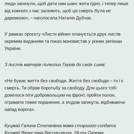
люди загинули, щоб дати нам шанс жити гідно, і тепер лише
від кожного з нас залежить, щоб ця смерть була не
даремною», – наголосила Наталія Дубчак.
У рамках проєкту «Листи війни» планується друк листів
окремим виданням та показ моновистав у різних регіонах
України.
З листів матерів полеглих Героїв до своїх синів:
«Не буває життя без свободи. Життя без свободи – то і є
смерть. Ти обрав боротьбу за свободу. Для цього тобі
довелося піти добровольцем на фронт, пройти полон,
отримати тяжке поранення, а згодом загинути, відбиваючи
напад ворога».
Куцмай Галина Степанівна
мама старшого солдата
Куцмай Вячеслава Васильовича
,
24-та Окрема