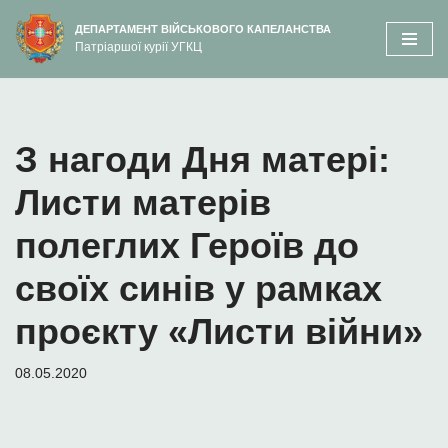
вмісту
ДЕПАРТАМЕНТ ВІЙСЬКОВОГО КАПЕЛАНСТВА
Патріаршої курії УГКЦ
Перейти
до
вмісту
З нагоди Дня матері:
Листи матерів
полеглих Героїв до
своїх синів у рамках
проєкту «Листи війни»
08.05.2020