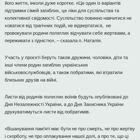
його життя, інколи дуже коротке. «Це один із варіантів
підтримки сімей загиблих, це ліки для суспільства та
колективної свідомості. Суспільство повинно навчитися не
ховатися від трагічних подій, не відвертатися, не
провокувати родини полеглих відчувати себе жертвами, а
переживати з гідністю», – сказала п. Наталія.
Участь у проєкті беруть також дружини, чоловіки, діти та
інші члени родин загиблих українських
військовослужбовців, а також побратими, які втратили
близьких друзів на війні.
Листи від родичів полеглих воїнів будуть опубліковані до
Дня Незалежності України, а до Дня Захисника України
друкуватимуться листи від побратимів.
«Вшанування пам’яті має бути не про смерть, не про жертву
і скорботу, не про оплакування нашої долі, а про те, що ці