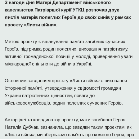
З нагоди Дня Матері Департамент військового
капеланства Патріаршої курії УГКЦ
розпочав
друк
листів матерів полеглих Героїв
до своїх синів
у рамках
проєкту «Листи війни».
Метою проєкту є вшанування пам’яті загиблих сучасних
Героїв, підтримка родин полеглих, виховання патріотизму,
активної громадянської позиції у молоді, привернення уваги
міжнародної спільноти до війни в Україні.
Основним завданням проєкту «Листи війни» є виховання
історичної пам’яті, утвердження у свідомості громадян
України патріотичних цінностей, поваги до
військовослужбовців, родин полеглих сучасних Героїв.
Автор ідеї та координатор проєкту, мати загиблого Героя
Наталія Дубчак, зазначила, що завдяки таким проєктам, як
«Листи війни», ми зберігаємо пам’ять про кожного Героя, про