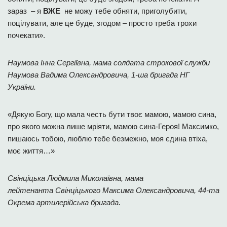
зараз – я
ВЖЕ
не можу тебе обняти, приголубити,
поцілувати, але це буде, згодом – просто треба трохи
почекати».
Наумова Інна Сергіївна, мама солдата строкової служби
Наумова Вадима Олександровича, 1-ша бригада НГ
України.
«Дякую Богу, що мала честь бути твоє мамою, мамою сина,
про якого можна лише мріяти, мамою сина-Героя! Максимко,
пишаюсь тобою, люблю тебе безмежно, моя єдина втіха,
моє життя…»
Свінціцька Людмила Миколаївна,
мама
лейтенанта
Свінціцьк
ого
Максим
а
Олександрович
а, 44-та
Окрема артилерійська бригада.