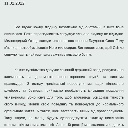
11.02.2012
Бог шукає кожну людину незалежно від обставин, в яких вона
опинилася. Божа справедливість засуджує зло, але людину не відкидає.
Милосердний Отець завжди чекає на повернення Блудного Сина. Тому
в’язниця потребує вісників Його милосердя. Бог воплотився, щоб Світло
сягнуло навіть найтемніших закутків людського буття.
Кожне суспільство доручає законній державній владі реагувати на
злочинність за допомогою правоохоронних служб та системи
правосуддя. З огляду кримінальні переступи ми, ради відносного
комфорту та безпеки, приймаємо необхідність існування покарання
ув’язненням. Воно існує для того, щоб злочинець усвідомив тяжкість
свого вчинку, змінив свою поведінку та повернувся до нормального
суспільного життя. А також, щоб застерегти інших від правопорушень.
Тому тюрми, на жаль, будуть супроводжувати людську цивілізацію
стільки, скільки триватиме світ. Але в тій реакції має залишатися досить