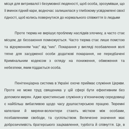
місця для витривалої і безумовної людяності, щоб особа, зрозумівши, що
її вчинок гідний кари, водночас залишилася у глибокому усвідомлені своєї
гідності, щоб колись повернутися до нормального співжиття із людьми
Проте тюрма не вирішує проблему наслідків злочину, а часто стає
місцем, де беззаконня помножується. Часто тюрма стає лише помстою
та відчуженням “нас” від “них”. Покарання у вигляді позбавлення волі
тягне для засудженої особи додаткові покарання, не передбачені
Кримінальним кодексом з огляду на пониження, обмеження та
небезпеки, яким піддається особа.
Пенітенціарна система в Україні охоче приймає служіння Церкви.
Проте не може труд священика у цій сфері бути ефективним без
допомоги мирян. Адже християнське служіння у в’язничному середовищі
є найбільш вибагливою щодо часу душпастирською працею. Тюремні
капелани й миряни-волонтери стають містком між особами,
позбавленими свободи, та суспільством. Величезне значення має
доброзичливість братерського зацікавлення, турбота й співчуття. Це, в