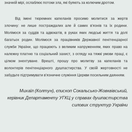
значній мірі, ослаблює потоки зла, які буяють за колючим дротом.
Від імені тюремних капеланів просимо молитися за
жертв
злочину: не лише постраждалих але й самих в’язнів та їх родини.
Молімося за суддів та адвокатів, в руках яких людські життя та долі
багатьох родин. Молімося за працівників Державної пенітенціарної
служби України, що працюють з великим напруженням, яких право на
належну платню та соціальний захист, з огляду на тяжкі умови праці, є
цілком знехтуване. Врешті, прошу про молитву за капеланів та
волонтерів пенітенціарного душпастирства. У своїй жертовності не
забудьте підтримувати в’язничне служіння Церкви посильним даянням.
Михаїл (Колтун), єпископ Сокальсько-Жовквівський,
керівник Департаменту УГКЦ у справах душпастирства
силових структур України