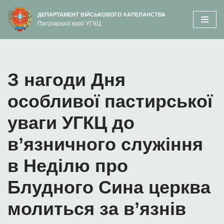
вмісту
ДЕПАРТАМЕНТ ВІЙСЬКОВОГО КАПЕЛАНСТВА
Патріаршої курії УГКЦ
Перейти
до
вмісту
З нагоди Дня
особливої пастирської
уваги УГКЦ до
в’язничного служіння
в Неділю про
Блудного Сина церква
молиться за в’язнів