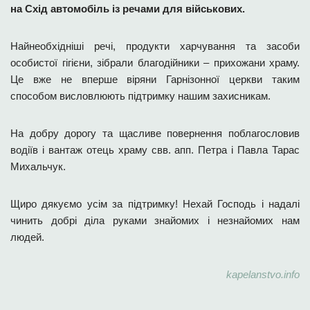
на Схід автомобіль із речами для військових.
Найнеобхідніші речі, продукти харчування та засоби
особистої гігієни, зібрали благодійники – прихожани храму.
Це вже не вперше віряни Гарнізонної церкви таким
способом висловлюють підтримку нашим захисникам.
На добру дорогу та щасливе повернення поблагословив
водіїв і вантаж отець храму свв. апп. Петра і Павла Тарас
Михальчук.
Щиро дякуємо усім за підтримку! Нехай Господь і надалі
чинить добрі діла руками знайомих і незнайомих нам
людей.
kapelanstvo.info