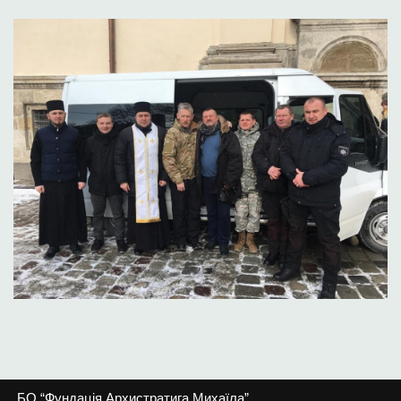
БО “Фундація Архистратига Михаїла”