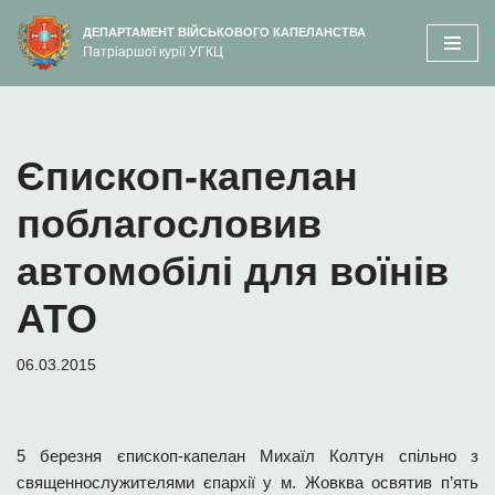
вмісту
ДЕПАРТАМЕНТ ВІЙСЬКОВОГО КАПЕЛАНСТВА
Патріаршої курії УГКЦ
Перейти
до
вмісту
Єпископ-капелан
поблагословив
автомобілі для воїнів
АТО
06.03.2015
5 березня єпископ-капелан Михаїл Колтун спільно з
священнослужителями єпархії у м. Жовква освятив п’ять