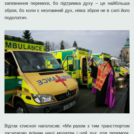
запевнення перемоги, бо підтримка духу – це найбільша
зброя, бо коли є незламний дух, ніяка зброя не в силі його
подолати».
Відтак єпископ наголосив: «Ми разом з тим транстпортом
засилаємо воїнам наші молитви і цей дух для перемоги.