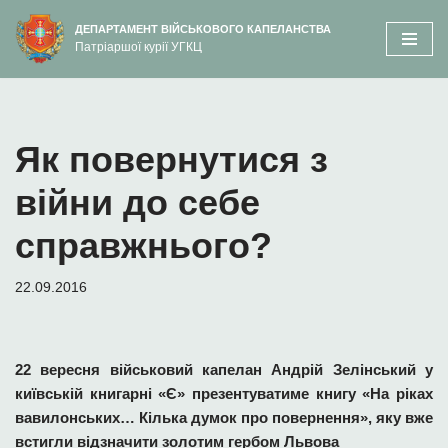
вмісту
ДЕПАРТАМЕНТ ВІЙСЬКОВОГО КАПЕЛАНСТВА
Патріаршої курії УГКЦ
Перейти
до
вмісту
Як повернутися з
війни до себе
справжнього?
22.09.2016
22 вересня військовий капелан Андрій Зелінський у
київській книгарні «Є» презентуватиме книгу «На ріках
вавилонських… Кілька думок про повернення», яку вже
встигли відзначити золотим гербом Львова