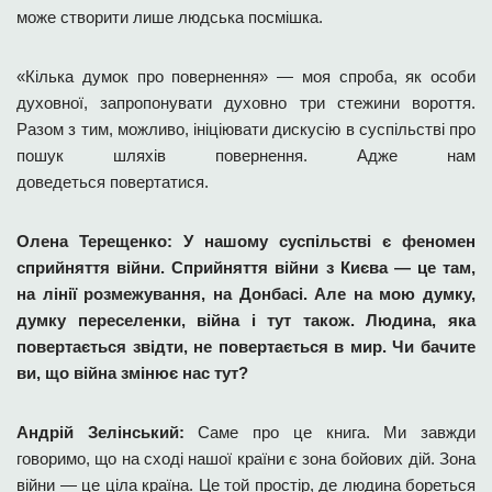
може створити лише людська посмішка.
«Кілька думок про повернення» — моя спроба, як особи
духовної, запропонувати духовно три стежини вороття.
Разом з тим, можливо, ініціювати дискусію в суспільстві про
пошук шляхів повернення. Адже нам
доведеться повертатися.
Олена Терещенко: У нашому суспільстві є феномен
сприйняття війни. Сприйняття війни з Києва — це там,
на лінії розмежування, на Донбасі. Але на мою думку,
думку переселенки, війна і тут також. Людина, яка
повертається звідти, не повертається в мир. Чи бачите
ви, що війна змінює нас тут?
Андрій Зелінський:
Саме про це книга. Ми завжди
говоримо, що на сході нашої країни є зона бойових дій. Зона
війни — це ціла країна. Це той простір, де людина бореться