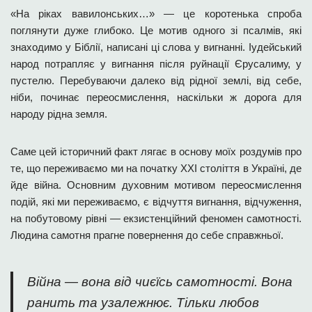
«На ріках вавилонських…» — це коротенька спроба
поглянути дуже глибоко. Це мотив одного зі псалмів, які
знаходимо у Біблії, написані ці слова у вигнанні. Іудейський
народ потрапляє у вигнання після руйнації Єрусалиму, у
пустелю. Перебуваючи далеко від рідної землі, від себе,
ніби, починає переосмислення, наскільки ж дорога для
народу рідна земля.
Саме цей історичний факт лягає в основу моїх роздумів про
те, що переживаємо ми на початку
ХХІ
століття в Україні, де
йде війна. Основним духовним мотивом переосмислення
подій, які ми переживаємо, є відчуття вигнання, відчуження,
на побутовому рівні — екзистенційний феномен самотності.
Людина самотня прагне повернення до себе справжньої.
Війна — вона від чиєїсь самотності. Вона
ранить та узалежнює. Тільки любов