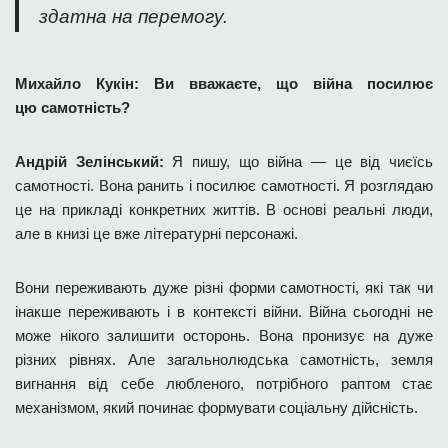
здатна на перемогу.
Михайло Кукін: Ви вважаєте, що війна посилює
цю самотність?
Андрій Зелінський:
Я пишу, що війна — це від чиєїсь
самотності. Вона ранить і посилює самотності. Я розглядаю
це на прикладі конкретних життів. В основі реальні люди,
але в книзі це вже літературні персонажі.
Вони переживають дуже різні форми самотності, які так чи
інакше переживають і в контексті війни. Війна сьогодні не
може нікого залишити осторонь. Вона пронизує на дуже
різних рівнях. Але загальнолюдська самотність, земля
вигнання від себе любленого, потрібного раптом стає
механізмом, який починає формувати соціальну дійсність.