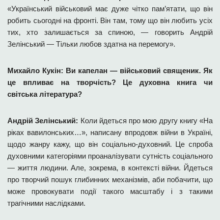
«Український військовий має дуже чітко пам’ятати, що він
робить сьогодні на фронті. Він там, тому що він любить усіх
тих, хто залишається за спиною, — говорить Андрій
Зелінський — Тільки любов здатна на перемогу».
Михайло Кукін: Ви капелан — військовий священик. Як
це впливає на творчість? Це духовна книга чи
світська література?
Андрій Зелінський:
Коли йдеться про мою другу книгу «На
ріках вавилонських…», написану впродовж війни в Україні,
щодо жанру кажу, що він соціально-духовний. Це спроба
духовними категоріями проаналізувати сутність соціального
— життя людини. Але, зокрема, в контексті війни. Йдеться
про творчий пошук глибинних механізмів, аби побачити, що
може провокувати події такого масштабу і з такими
трагічними наслідками.