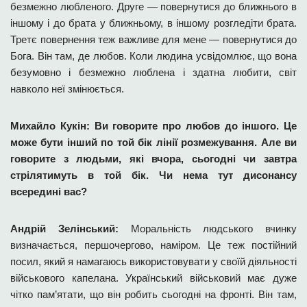
безмежно любленого. Друге — повернутися до ближнього в
іншому і до брата у ближньому, в іншому розгледіти брата.
Третє повернення теж важливе для мене — повернутися до
Бога. Він там, де любов. Коли людина усвідомлює, що вона
безумовно і безмежно люблена і здатна любити, світ
навколо неї змінюється.
Михайло Кукін: Ви говорите про любов до іншого. Це
може бути інший по той бік лінії розмежування. Але ви
говорите з людьми, які вчора, сьогодні чи завтра
стрілятимуть в той бік. Чи нема тут дисонансу
всередині вас?
Андрій Зелінський:
Моральність людського вчинку
визначається, першочергово, наміром. Це теж постійний
посил, який я намагаюсь використовувати у своїй діяльності
військового капелана. Український військовий має дуже
чітко пам’ятати, що він робить сьогодні на фронті. Він там,