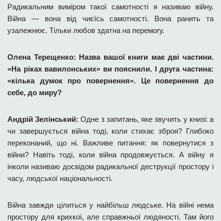
Радикальним виміром такої самотності я називаю війну.
Війна — вона від чиєїсь самотності. Вона ранить та
узалежнює. Тільки любов здатна на перемогу.
Олена Терещенко: Назва вашої книги має дві частини.
«На ріках вавилонських» ви пояснили. І друга частина:
«кілька думок про повернення». Це повернення до
себе, до миру?
Андрій Зелінський:
Одне з запитань, яке звучить у книзі: а
чи завершується війна тоді, коли стихає зброя? Глибоко
переконаний, що ні. Важливе питання: як повернутися з
війни? Навіть тоді, коли війна продовжується. А війну я
інколи називаю досвідом радикальної деструкції простору і
часу, людської національності.
Війна завжди цілиться у найбільш людське. На війні нема
простору для крихкої, але справжньої людяності. Там його