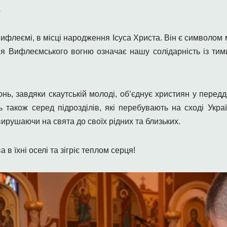
.
Вифлеємі, в місці народження Ісуса Христа. Він є символом
я Вифлеємського вогню означає нашу солідарність із тими
онь, завдяки скаутській молоді, об’єднує християн у передде
також серед підрозділів, які перебувають на сході Украї
рушаючи на свята до своїх рідних та близьких.
 в їхні оселі та зігріє теплом серця!