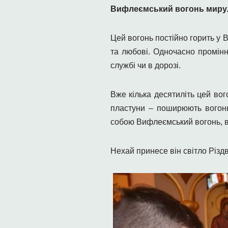
Вифлеємський вогонь миру
Цей вогонь постійно горить у 
та любові. Одночасно промінн
службі чи в дорозі.
Вже кілька десятиліть цей вог
пластуни – поширюють вогонь 
собою Вифлеємський вогонь, ви
Нехай принесе він світло Різдва