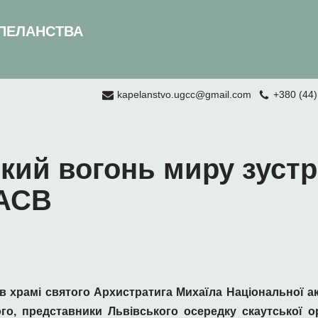
ПЕЛАНСТВА
kapelanstvo.ugcc@gmail.com
+380 (44)
ий вогонь миру зустр
НАСВ
, в храмі святого Архистратига Михаїла Національної ак
го, представники Львівського осередку скаутської ор