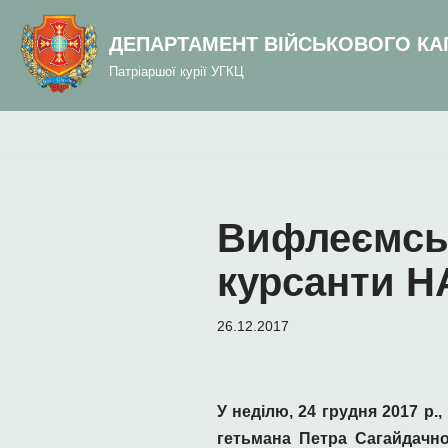
до
вмісту
ДЕПАРТАМЕНТ ВІЙСЬКОВОГО КА
Перейти
Патріаршої курії УГКЦ
до
вмісту
Вифлеємськ
курсанти 
26.12.2017
У неділю, 24 грудня 2017 р.
гетьмана Петра Сагайдачно