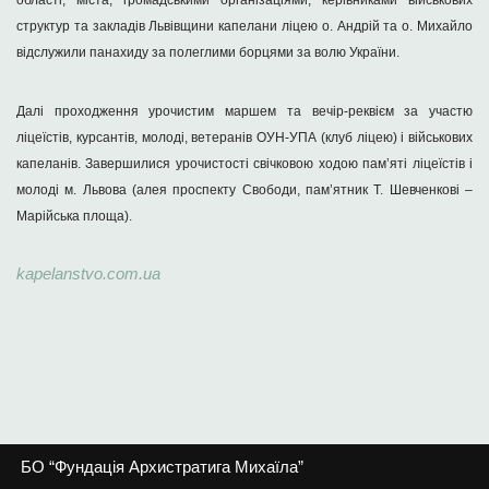
області, міста, громадськими організаціями, керівниками військових
структур та закладів Львівщини капелани ліцею о. Андрій та о. Михайло
відслужили панахиду за полеглими борцями за волю України.
Далі проходження урочистим маршем та вечір-реквієм за участю
ліцеїстів, курсантів, молоді, ветеранів ОУН-УПА (клуб ліцею) і військових
капеланів. Завершилися урочистості свічковою ходою пам’яті ліцеїстів і
молоді м. Львова (алея проспекту Свободи, пам’ятник Т. Шевченкові –
Марійська площа).
kapelanstvo.com.ua
БО “Фундація Архистратига Михаїла”