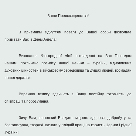
Ваше Преосвященство!
З приємним відчуттям поваги до Вашої особи дозвольте
привітати Вас із Днем Ангела!
Виконання благородної місії, покладеної на Вас Господом
нашим, покликано розквіту нашої неньки – України, відновлення
духовних цінностей в військовому середовищі та душах людей, громадян
нашої держави.
Виражаю велику вдячність з Вашу постійну готовність до
співпраці та порозуміння.
Зичу Вам, шановний Владико, міцного здоровя, добробуту та
благополуччя, творчої наснаги у плідній праці на користь Церкви і рідної
України!