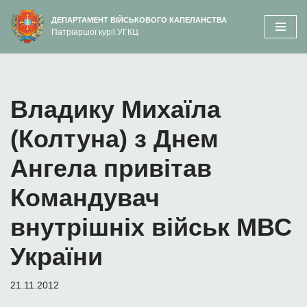
вмісту
ДЕПАРТАМЕНТ ВІЙСЬКОВОГО КАПЕЛАНСТВА
Патріаршої курії УГКЦ
Перейти
до
вмісту
Владику Михаїла
(Колтуна) з Днем
Ангела привітав
Командувач
внутрішніх військ МВС
України
21.11.2012