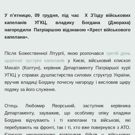
У п’ятницю, 09 грудня, під час Х З’їзду військових
капеланів УГКЦ, владику Богдана (Дзюраха)
нагородили Патріаршою відзнакою «Хрест військового
капелана».
Після Божественної Літургії, якою розпочався
третій день
щорічної зустрічі капеланів
у Києві, військовий єпископ
Михаїл (Колтун), керівник Департаменту Патріаршої курії
УГКЦ у справах душпастирства силових структур України,
вручив владиці Богдану почесну нагороду і висловив щиру
подяку за його служіння.
Отець Любомир Яворський, заступник керівника
Департаменту, зауважив, що особливу опіку владики
Богдана відчувають і ті капелани та військові, які
перебувають на фронті, так і ті, хто вже повернувся з АТО.
Єпископ неодноразово відвідував бійців у військових