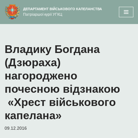
вмісту
ДЕПАРТАМЕНТ ВІЙСЬКОВОГО КАПЕЛАНСТВА
Патріаршої курії УГКЦ
Перейти
до
вмісту
Владику Богдана
(Дзюраха)
нагороджено
почесною відзнакою
«Хрест військового
капелана»
09.12.2016