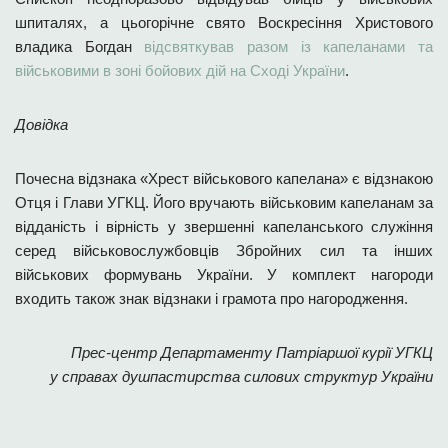
шпиталях, а цьогорічне свято Воскресіння Христового
владика Богдан
відсвяткував разом із капеланами та
військовими в зоні бойових дій на Сході України
.
Довідка
Почесна відзнака «Хрест військового капелана» є відзнакою
Отця і Глави УГКЦ. Його вручають військовим капеланам за
відданість і вірність у звершенні капеланського служіння
серед військовослужбовців Збройних сил та інших
військових формувань України. У комплект нагороди
входить також знак відзнаки і грамота про нагородження.
Прес-центр Департаменту Патріаршої курії УГКЦ
у справах душпастирства силових структур України