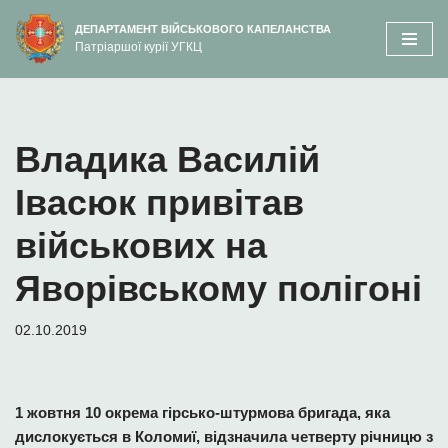
вмісту
ДЕПАРТАМЕНТ ВІЙСЬКОВОГО КАПЕЛАНСТВА
Патріаршої курії УГКЦ
Перейти
до
вмісту
Владика Василій
Івасюк привітав
військових на
Яворівському полігоні
02.10.2019
1 жовтня 10 окрема гірсько-штурмова бригада, яка
дислокується в Коломиї, відзначила четверту річницю з