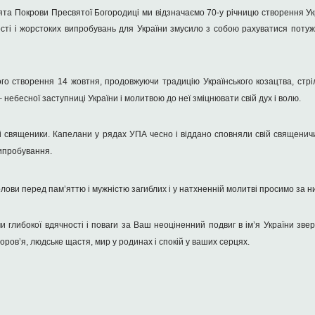
вята Покрови Пресвятої Богородиці ми відзначаємо 70-у річницю створення Ук
ті і жорстоких випробувань для України змусило з собою рахуватися потужн
 створення 14 жовтня, продовжуючи традицію Українського козацтва, стріле
 небесної заступниці України і молитвою до неї зміцнювати свій дух і волю.
і священики. Капелани у рядах УПА чесно і віддано сповняли свій священичи
випробування.
лови перед пам’яттю і мужністю загиблих і у натхненній молитві просимо за н
и глибокої вдячності і поваги за Ваш неоціненний подвиг в ім’я України зв
ров’я, людське щастя, мир у родинах і спокій у ваших серцях.