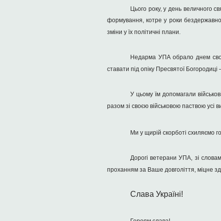
Цього року, у день величного с
формування, котре у роки бездержавнос
зміни у їх політичні плани.
Недарма УПА обрало днем свого
ставати під опіку Пресвятої Богородиці –
У цьому їм допомагали військов
разом зі своєю військовою паствою усі 
Ми у щирій скорботі схиляємо го
Дорогі ветерани УПА, зі словам
проханням за Ваше довголіття, міцне здо
Слава Україні!