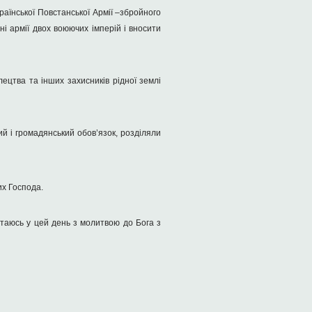
раїнської Повстанської Армії –збройного
і армії двох воюючих імперій і вносити
цтва та інших захисників рідної землі
й і громадянський обов’язок, розділяли
их Господа.
ертаюсь у цей день з молитвою до Бога з