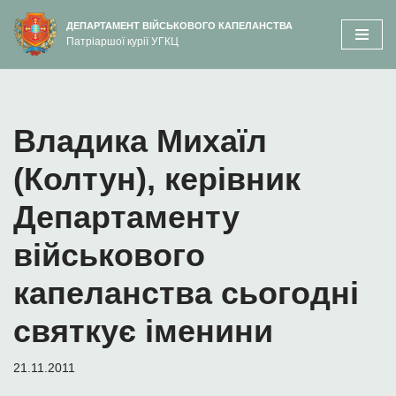
вмісту
ДЕПАРТАМЕНТ ВІЙСЬКОВОГО КАПЕЛАНСТВА
Патріаршої курії УГКЦ
Перейти
до
вмісту
Владика Михаїл
(Колтун), керівник
Департаменту
військового
капеланства сьогодні
святкує іменини
21.11.2011