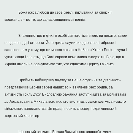
Божа іскра любові до своєї землі, піклування за спокій її
мешканців – це те, що єднає священиків і воїнів.
Знаменно, що в діях і в особі святого, ім’я якого ви носите, також
поєднані ці дві сторони. Його крила служили одночасно і зброєю, і
запевненням у тому, що ми маємо захист з Небес. «Хто як Бог!», – чули і
чують люди і знають, що Божі справи неможливо скасувати. Вірю, що в
Україні ніколи не бракуватиме тих, хто єднатиме Церкву і військо.
Прийміть найщирішу подяку за Ваше служіння та діяльність
представників церкви серед наших воїнів і членів їхніх родин, за
активність і силу духу. Висловлюю бажання заступництва за молитвами
до Архистратига Михаїла всіх тих, хто виступає рушієм ідеї українського
військового капеланства. Ця праця носить справді подвижницький
жертовний характер.
Шановний владико! Бажаю Вам міцного здоров’я, миру,