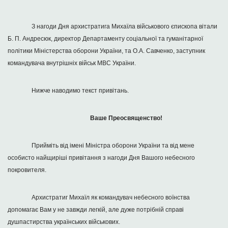
З нагоди Дня архистратига Михаїла військового єпископа вітали
Б. П. Андресюк, директор Департаменту соціальної та гуманітарної
політики Міністерства оборони України, та О.А. Савченко, заступник
командувача внутрішніх військ МВС України.
Нижче наводимо текст привітань.
Ваше Преосвященство!
Прийміть від імені Міністра оборони України та від мене
особисто найщиріші привітання з нагоди Дня Вашого небесного
покровителя.
Архистратиг Михаїл як командувач небесного воїнства
допомагає Вам у не завжди легкій, але дуже потрібній справі
душпастирства українських військових.