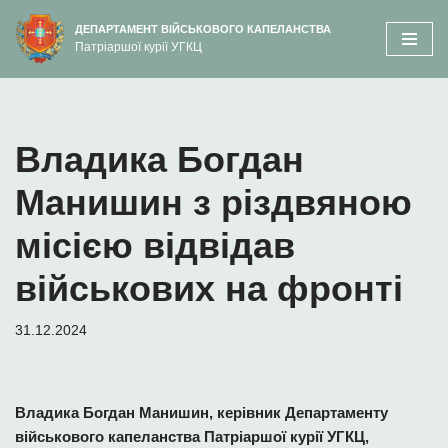
вмісту
ДЕПАРТАМЕНТ ВІЙСЬКОВОГО КАПЕЛАНСТВА
Патріаршої курії УГКЦ
Перейти
до
вмісту
Владика Богдан
Манишин з різдвяною
місією відвідав
військових на фронті
31.12.2024
Владика Богдан Манишин, керівник Департаменту
військового капеланства Патріаршої курії УГКЦ,