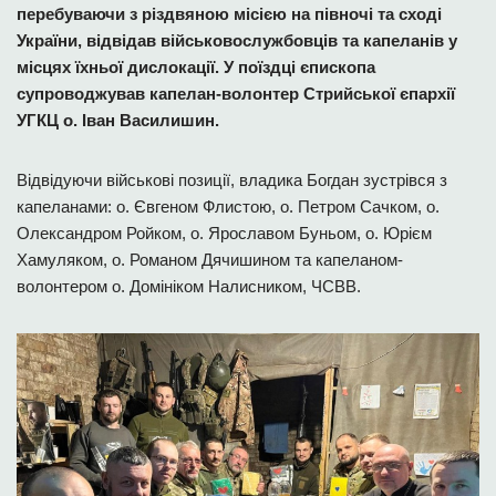
перебуваючи з різдвяною місією на півночі та сході
України, відвідав військовослужбовців та капеланів у
місцях їхньої дислокації. У поїздці єпископа
супроводжував капелан-волонтер Стрийської єпархії
УГКЦ о. Іван Василишин.
Відвідуючи військові позиції, владика Богдан зустрівся з
капеланами: о. Євгеном Флистою, о. Петром Сачком, о.
Олександром Ройком, о. Ярославом Буньом, о. Юрієм
Хамуляком, о. Романом Дячишином та капеланом-
волонтером о. Домініком Налисником, ЧСВВ.