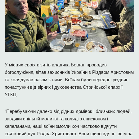
У місцях своїх візитів владика Богдан проводив
богослужіння, вітав захисників України з Різдвом Христовим
та колядував разом з ними. Воїнам були передані різдвяні
почастунки від вірних і духовенства Стрийської єпархії
УГКЦ.
“Перебуваючи далеко від рідних домівок і близьких людей,
завдяки спільній молитві та коляді з єпископом і
капеланами, наші воїни змогли хоч частково відчути
святковий дух Різдва Христового. Вони щиро вдячні всім за