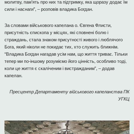
молитву, пам’ять про них та підтримку, яка щоразу додає їм
сили і наснаги”, – розповів владика Богдан.
За словами військового капелана о. Євгена Флисти,
присутність єпископа у місцях, які сповнені болю і
страждань, стала знаком присутності живого і люблячого
Бога, який ніколи не покидає тих, хто служить ближнім.
“Владика Богдан нагадав усім нам, що життя триває. Тільки
тепер ми по-іншому розуміємо його цінність, особливо тоді,
коли це життя є скаліченим і вистражданим”, – додав
капелан.
Пресцентр Департаменту військового капеланства ПК
УГКЦ