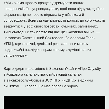
«Ми хочемо щоразу краще підтримувати наших
священників, їх супроводжувати, щоб вони відчули, що їхня
Церква-матір не просто віддала їх у військо, а й
супроводжує. Вони завжди матимуть когось, до кого можуть
звернутися у всіх своїх потребах, сумнівах, запитаннях,
яких сьогодні є так багато під час цієї жахливої війни», —
наголосив Блаженніший Святослав. За словами Глави
УГКЦ, «це технічні, делікатні речі, але вони мають
надзвичайні наслідки в практичному служінні наших
священників».
Варто додати, що, згідно із Законом України «Про Службу
військового капеланства», військовий капелан
є військовослужбовцем ЗСУ, НГУ чи ДПСУ з єдиним
винятком — капелан не має права на зброю.