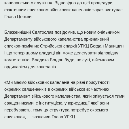
капеланського служіння. Відповідно до цієї процедури,
фактичним єпископом військових капеланів зараз виступає
Глава Церкви.
Блаженніший Святослав повідомив, що новим очільником
Департаменту військового капеланства призначений
єпископ-помічник Стрийської єпархії УГКЦ Богдан Манишин
і що тепер цьому владиці він може делегувати відповідну
компетенцію. Владика Богдан буде, по суті, військовим
ординарієм для капеланів.
«Ми маємо військових капеланів на рівні присутності
окремих священників в окремих військових частинах.
Департамент військового капеланства, який опікується тими
священниками, є інституцією, у юрисдикції якої вони
перебувають, тому ця структура потребує окремого
єпископа», — зазначив Глава УГКЦ.