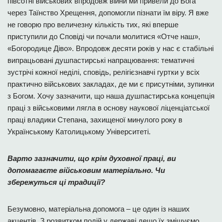
півсотні військових впродовж війни ми привели до Бога
через Таїнство Хрещення, допомогли пізнати їм віру. Я вже
не говорю про величезну кількість тих, які вперше
приступили до Сповіді чи почали молитися «Отче наш»,
«Богородице Діво». Впродовж десяти років у нас є стабільні
випрацьовані душпастирські напрацювання: тематичні
зустрічі кожної неділі, сповідь, релігієзнавчі гуртки у всіх
практично військових закладах, де ми є присутніми, зупинки
з Богом. Хочу зазначити, що наша душпастирська концепція
праці з військовими лягла в основу наукової ліценціатської
праці владики Степана, захищеної минулого року в
Українському Католицькому Університеті.
Варто зазначити, що крім духовної праці, ви
допомагаєте військовим матеріально. Чи
збережуться ці традиції?
Безумовно, матеріальна допомога – це один із наших
акцентів. З розвитком подій у державі дещо їх зміщуємо.