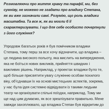
Розмовляючи про життя храму та парафії, ми, без
сумніву, не можемо не згадати про владику Степана,
як ви вже зазначали самі. Розумію, що роль владики
масштабна. Та все ж, як ви могли б її
схарактеризувати. І що для себе особисто почерпнули
з його служіння?
Упродовж багатьох років я був помічником владики
Степана, тому перш за все хочу відзначити, що владика –
це людина високого польоту, яка мислить на випередження,
яка не боїться нових викликів, прийняття швидких і
важливих рішень. Наприклад, у проектах владики було те,
щоб більше присвятити увагу служінню особам похилого
віку, об’єднавши їх на основі мистецьких аспектів, зокрема,
у нас була ідея системно відвідувати із такими людьми
театр чи організувати спільні поїздки, наприклад. Тому ми
ще над цим думаємо, як все зреалізувати правильно. Мене
завжди захоплювало, що владика Степан був відкритим до