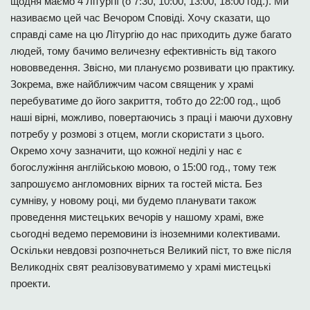
щодня маємо 4 Літургії (о 7:30, 10:00, 13:00, 18:00 год.). Ми
називаємо цей час Вечором Сповіді. Хочу сказати, що
справді саме на цю Літургію до нас приходить дуже багато
людей, тому бачимо величезну ефективність від такого
нововведення. Звісно, ми плануємо розвивати цю практику.
Зокрема, вже найближчим часом священик у храмі
перебуватиме до його закриття, тобто до 22:00 год., щоб
наші вірні, можливо, повертаючись з праці і маючи духовну
потребу у розмові з отцем, могли скористати з цього.
Окремо хочу зазначити, що кожної неділі у нас є
богослужіння англійською мовою, о 15:00 год., тому теж
запрошуємо англомовних вірних та гостей міста. Без
сумніву, у новому році, ми будемо планувати також
проведення мистецьких вечорів у нашому храмі, вже
сьогодні ведемо перемовини із іноземними колективами.
Оскільки невдовзі розпочнеться Великий піст, то вже після
Великодніх свят реалізовуватимемо у храмі мистецькі
проекти.