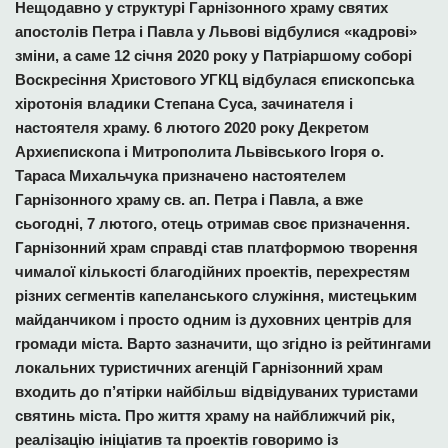
Нещодавно у структурі Гарнізонного храму святих
апостолів Петра і Павла у Львові відбулися «кадрові»
зміни, а саме 12 січня 2020 року у Патріаршому соборі
Воскресіння Христового УГКЦ відбулася єпископська
хіротонія владики Степана Суса, зачинателя і
настоятеля храму. 6 лютого 2020 року Декретом
Архиєпископа і Митрополита Львівського Ігоря о.
Тараса Михальчука призначено настоятелем
Гарнізонного храму св. ап. Петра і Павла, а вже
сьогодні, 7 лютого, отець отримав своє призначення.
Гарнізонний храм справді став платформою творення
чималої кількості благодійних проектів, перехрестям
різних сегментів капеланського служіння, мистецьким
майданчиком і просто одним із духовних центрів для
громади міста. Варто зазначити, що згідно із рейтингами
локальних туристичних агенцій Гарнізонний храм
входить до п
’
ятірки найбільш відвідуваних туристами
святинь міста. Про життя храму на найближчий рік,
реалізацію ініціатив та проектів говоримо із