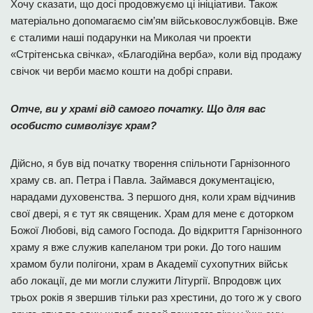
Хочу сказати, що досі продовжуємо ці ініціативи. Також
матеріально допомагаємо сім’ям військовослужбовців. Вже
є сталими наші подарунки на Миколая чи проекти
«Стрітенська свічка», «Благодійна верба», коли від продажу
свічок чи верби маємо кошти на добрі справи.
Отче, ви у храмі від самого початку. Що для вас
особисто символізує храм?
Дійсно, я був від початку творення спільноти Гарнізонного
храму св. ап. Петра і Павла. Займався документацією,
нарадами духовенства. З першого дня, коли храм відчинив
свої двері, я є тут як священик. Храм для мене є доторком
Божої Любові, від самого Господа. До відкриття Гарнізонного
храму я вже служив капеланом три роки. До того нашим
храмом були полігони, храм в Академії сухопутних військ
або локації, де ми могли служити Літургії. Впродовж цих
трьох років я звершив тільки раз хрестини, до того ж у свого