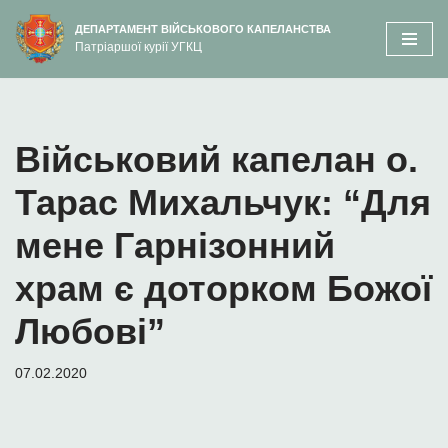
вмісту
ДЕПАРТАМЕНТ ВІЙСЬКОВОГО КАПЕЛАНСТВА
Патріаршої курії УГКЦ
Перейти
до
вмісту
Військовий капелан о.
Тарас Михальчук: “Для
мене Гарнізонний
храм є доторком Божої
Любові”
07.02.2020