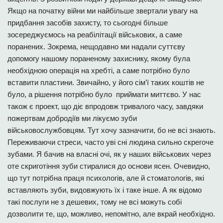
Якщо на початку війни ми найбільше звертали увагу на
придбання засобів захисту, то сьогодні більше
зосереджуємось на реабілітації військових, а саме
поранених. Зокрема, нещодавно ми надали суттєву
допомогу нашому пораненому захиснику, якому була
необхідною операція на хребті, а саме потрібно було
вставити пластини. Звичайно, у його сім’ї таких коштів не
було, а рішення потрібно було приймати миттєво. У нас
також є проект, що діє впродовж тривалого часу, завдяки
пожертвам добродіїв ми лікуємо зуби
військовослужбовцям. Тут хочу зазначити, бо не всі знають.
Переживаючи стреси, часто уві сні людина сильно скрегоче
зубами. Я бачив на власні очі, як у наших військових через
оте скриготіння зуби стиралися до основи ясен. Очевидно,
що тут потрібна праця психологів, але й стоматологів, які
вставляють зуби, видовжують їх і таке інше. А як відомо
такі послуги не з дешевих, тому не всі можуть собі
дозволити те, що, можливо, непомітно, але вкрай необхідно.