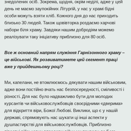
знедолених осіб. Зокрема, щодня, окрім неділі, адже у цей
день не маємо заупокійних Літургій, у нас у храмі бідні
особи можуть взяти хліб. Кожного дня до нас приходить
близько 30 людей. Також щовівторка роздаємо харчові
набори біля храму. Завдяки нашим добродіям можемо
реалізувати таку ініціативу приблизно для 80 осіб.
Все ж основний напрям служіння Гарнізонного храму –
це військові. Як розвиватимете цей сегмент праці
вже у прийдешньому році?
Ми, капелани, не втомлюємось дякувати нашим військовим,
адже вони постійно вчать нас безпосередності, сміливості і
різності. Для нас було надважливо бути для молодих
курсантів чи військовослужбовців своєрідними «дверима»
для відкриття віри, Божої Любові. Виклики, що є у нашій
державі, спрямовують нас шукати ці інші аспекти у
душпастирстві для військовослужбовців. Приблизно