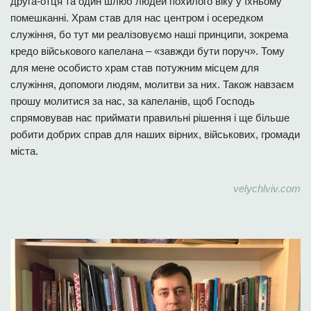
друга-отця та один шлюб людей похилого віку у їхньому
помешканні. Храм став для нас центром і осередком
служіння, бо тут ми реалізовуємо наші принципи, зокрема
кредо військового капелана – «завжди бути поруч». Тому
для мене особисто храм став потужним місцем для
служіння, допомоги людям, молитви за них. Також навзаєм
прошу молитися за нас, за капеланів, щоб Господь
спрямовував нас приймати правильні рішення і ще більше
робити добрих справ для наших вірних, військових, громади
міста.
velychlviv.com