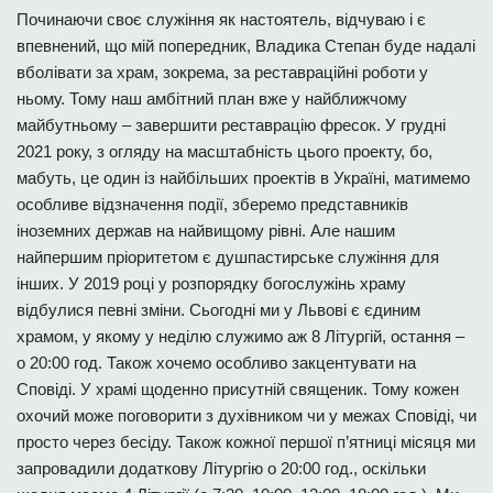
Починаючи своє служіння як настоятель, відчуваю і є
впевнений, що мій попередник, Владика Степан буде надалі
вболівати за храм, зокрема, за реставраційні роботи у
ньому. Тому наш амбітний план вже у найближчому
майбутньому – завершити реставрацію фресок. У грудні
2021 року, з огляду на масштабність цього проекту, бо,
мабуть, це один із найбільших проектів в Україні, матимемо
особливе відзначення події, зберемо представників
іноземних держав на найвищому рівні. Але нашим
найпершим пріоритетом є душпастирське служіння для
інших. У 2019 році у розпорядку богослужінь храму
відбулися певні зміни. Сьогодні ми у Львові є єдиним
храмом, у якому у неділю служимо аж 8 Літургій, остання –
о 20:00 год. Також хочемо особливо закцентувати на
Сповіді. У храмі щоденно присутній священик. Тому кожен
охочий може поговорити з духівником чи у межах Сповіді, чи
просто через бесіду. Також кожної першої п’ятниці місяця ми
запровадили додаткову Літургію о 20:00 год., оскільки