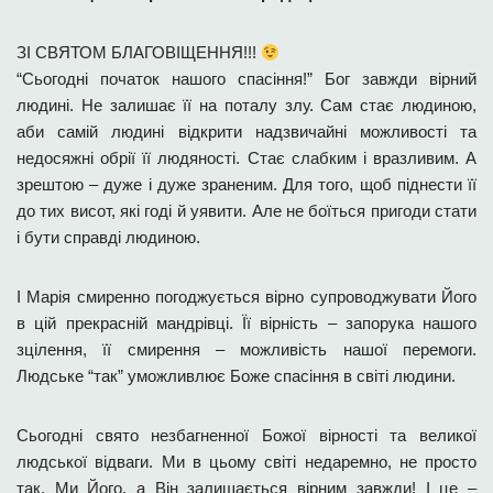
ЗІ СВЯТОМ БЛАГОВІЩЕННЯ!!!
“Сьогодні початок нашого спасіння!” Бог завжди вірний
людині. Не залишає її на поталу злу. Сам стає людиною,
аби самій людині відкрити надзвичайні можливості та
недосяжні обрії її людяності. Стає слабким і вразливим. А
зрештою – дуже і дуже зраненим. Для того, щоб піднести її
до тих висот, які годі й уявити. Але не боїться пригоди стати
і бути справді людиною.
І Марія смиренно погоджується вірно супроводжувати Його
в цій прекрасній мандрівці. Її вірність – запорука нашого
зцілення, її смирення – можливість нашої перемоги.
Людське “так” уможливлює Боже спасіння в світі людини.
Сьогодні свято незбагненної Божої вірності та великої
людської відваги. Ми в цьому світі недаремно, не просто
так. Ми Його, а Він залишається вірним завжди! І це –