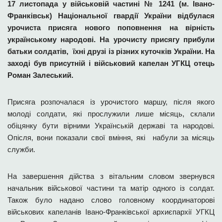
17 листопада у військовій частині № 1241 (м. Івано-
Франківськ) Національної гвардії України відбулася
урочиста присяга нового поповнення на вірність
українському народові. На урочисту присягу прибули
батьки cолдатів, їхні друзі із різних куточків України. На
заході був присутній і військовий капелан УГКЦ отець
Роман Залеський.
Присяга розпочалася із урочистого маршу, після якого
молоді солдати, які прослужили лише місяць, склали
обіцянку бути вірними Українській державі та народові.
Опісля, вони показали свої вміння, які набули за місяць
служби.
На завершення дійства з вітальним словом звернувся
начальник військової частини та матір одного із солдат.
Також було надано слово головному координаторові
військових капеланів Івано-Франківської архиєпархії УГКЦ