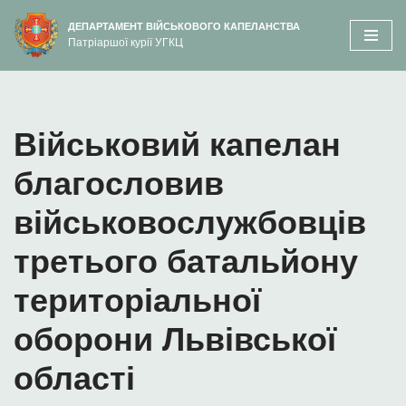
вмісту
ДЕПАРТАМЕНТ ВІЙСЬКОВОГО КАПЕЛАНСТВА
Патріаршої курії УГКЦ
Перейти
до
вмісту
Військовий капелан
благословив
військовослужбовців
третього батальйону
територіальної
оборони Львівської
області