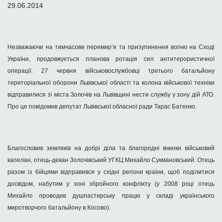
29.06.2014
Незважаючи на тимчасове перемир’я та призупинення вогню на Сході
України, продовжується планова ротація сил антитерористичної
операції. 27 червня військовослужбовці третього батальйону
територіальної оборони Львівської області та колона військової техніки
відправилися зі міста Золочів на Львівщині нести службу у зону дій АТО.
Про це повідомив депутат Львівської обласної ради Тарас Батенко.
Благословив земляків на добрі діла та благородні вчинки військовий
капелан, отець-декан Золочівський УГКЦ Михайло Сукмановський. Отець
разом із бійцями відправився у східні регіони країни, щоб поділитися
досвідом, набутим у зоні збройного конфлікту (у 2008 році отець
Михайло проводив душпастирську працю у складі українського
миротворчого батальйону в Косово).