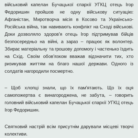
військовий капелан Бучацької єпархії УГКЦ отець Ігор
Федоришин пройшов не одну військову ситуацію:
Афганістан, Миротворча місія в Косово та Українсько-
Російська війна, так навивають конфлікт на Сході військові.
Доки дозволяло здоров’я отець Ігор підтримував бійців
безпосередньо на війні, а зараз – працює як волонтер.
Збирає матеріальну та грошову допомогу і частенько їздить
на Схід. Своїм обов’язком вважав відзначити тих, хто
ризикував життям на благо нашої держави. Одного із
солдатів нагородили посмертно.
– Щоб хлопці знали, що їх пам’ятають. Що їх оця
самопожертва є винагороджена, не забута, – говорить
головний військовий капелан Бучацької єпархії УГКЦ отець
Ігор Федоришин.
Святковий настрій всім присутнім дарували місцеві творчі
колективи.