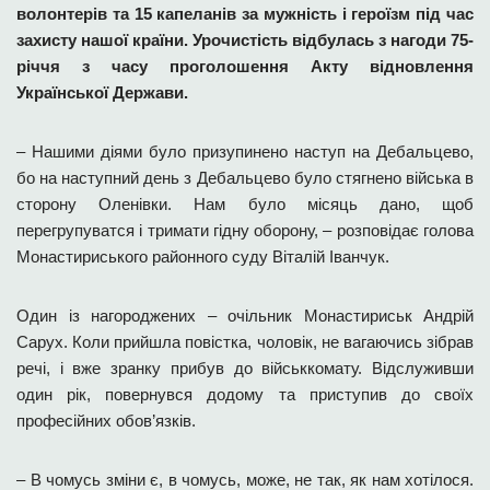
волонтерів та 15 капеланів за мужність і героїзм під час
захисту нашої країни. Урочистість відбулась з нагоди 75-
річчя з часу проголошення Акту відновлення
Української Держави.
– Нашими діями було призупинено наступ на Дебальцево,
бо на наступний день з Дебальцево було стягнено війська в
сторону Оленівки. Нам було місяць дано, щоб
перегрупуватся і тримати гідну оборону, – розповідає голова
Монастириського районного суду Віталій Іванчук.
Один із нагороджених – очільник Монастириськ Андрій
Сарух. Коли прийшла повістка, чоловік, не вагаючись зібрав
речі, і вже зранку прибув до військкомату. Відслуживши
один рік, повернувся додому та приступив до своїх
професійних обов’язків.
– В чомусь зміни є, в чомусь, може, не так, як нам хотілося.