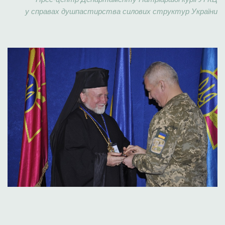
у справах душпастирства силових структур України