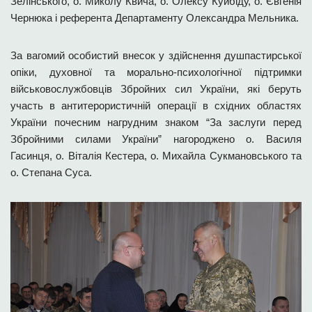
Зелінського, о. Миколу Квича, о. Олексу Куйбіду, о. Євгенія
Чернюка і референта Департаменту Олександра Мельника.
За вагомий особистий внесок у здійснення душпастирської
опіки, духовної та морально-психологічної підтримки
військовослужбовців Збройних сил України, які беруть
участь в антитерористичній операції в східних областях
України почесним нагрудним знаком “За заслуги перед
Збройними силами України” нагороджено о. Василя
Гасинця, о. Віталія Кестера, о. Михайла Сукмановського та
о. Степана Суса.