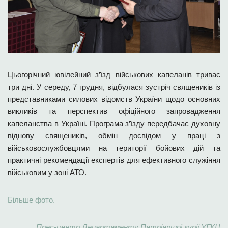
Цьогорічний ювілейний з’їзд військових капеланів триває
три дні. У середу, 7 грудня, відбулася зустріч священиків із
представниками силових відомств України щодо основних
викликів та перспектив офіційного запровадження
капеланства в Україні. Програма з’їзду передбачає духовну
віднову священиків, обмін досвідом у праці з
військовослужбовцями на території бойових дій та
практичні рекомендації експертів для ефективного служіння
військовим у зоні АТО.
Більше фото.
Прес-центр Департаменту Патріаршої курії УГКЦ