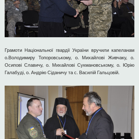
Грамоти Національної гвардії України вручили капеланам
о.Володимиру Топоровському, о. Михайлові Живчаку, о.
Осипові Славичу, о. Михайлові Сукмановському, о. Юрію
Галабуді, о. Андрію Сіданичу та с. Василій Гальцовій.