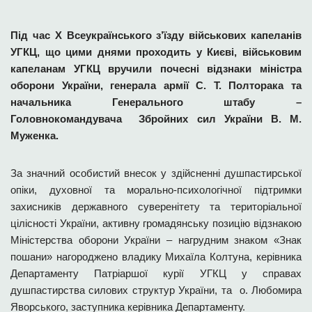
Під час Х Всеукраїнського з’їзду військових капеланів
УГКЦ, що цими днями проходить у Києві, військовим
капеланам УГКЦ вручили почесні відзнаки міністра
оборони України, генерала армії С. Т. Полторака та
начальника Генерального штабу –
Головнокомандувача Збройних сил України В. М.
Муженка.
За значний особистий внесок у здійсненні душпастирської
опіки, духовної та морально-психологічної підтримки
захисників державного суверенітету та територіальної
цілісності України, активну громадянську позицію відзнакою
Міністерства оборони України – нагрудним знаком «Знак
пошани» нагороджено владику Михаїла Колтуна, керівника
Департаменту Патріаршої курії УГКЦ у справах
душпастирства силових структур України, та о. Любомира
Яворського, заступника керівника Департаменту.