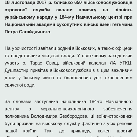
18 листопада 2017 р. близько 650 військовослужбовців
строкової служби склали присягу на вірність
українському народу у 184-му Навчальному центрі при
Національній академії сухопутних військ імені гетьмана
Петра Сагайдачного.
На урочистості завітали родичі військових, а також офіцери
та представники місцевої влади. У святковому заході взяв
участь о. Тарас Свищ, військовий капелан ЛА УГКЦ.
Душпастир привітав військовослужбовців з цим важливим
днем у їхньому житті та благословив усіх окропленням
свяченої води.
За словами заступника начальника 184-го Навчального
центру з морально-психологічного забезпечення
полковника Володимира Безбородова, ці воїни-строковики
були призвані на військову службу фактично з усіх регіонів
нашої країни. Так, до прикладу, кожен шостий