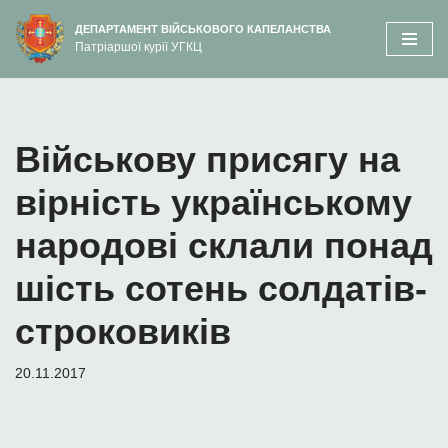
вмісту
ДЕПАРТАМЕНТ ВІЙСЬКОВОГО КАПЕЛАНСТВА
Патріаршої курії УГКЦ
Перейти
до
вмісту
Військову присягу на
вірність українському
народові склали понад
шість сотень солдатів-
строковиків
20.11.2017