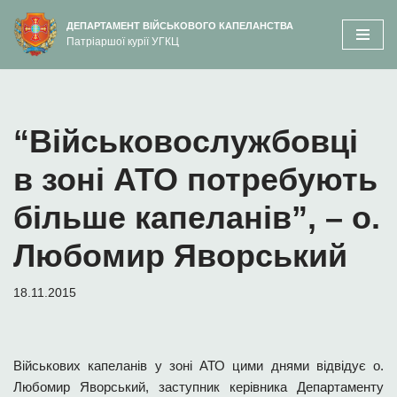
вмісту
ДЕПАРТАМЕНТ ВІЙСЬКОВОГО КАПЕЛАНСТВА
Патріаршої курії УГКЦ
Перейти
до
вмісту
“Військовослужбовці
в зоні АТО потребують
більше капеланів”, – о.
Любомир Яворський
18.11.2015
Військових капеланів у зоні АТО цими днями відвідує о.
Любомир Яворський, заступник керівника Департаменту