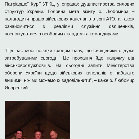
Патріаршої Курії УГКЦ у справах душпастирства силових
структур України. Головна мета візиту о. Любомира –
налагодити працю військових капеланів в зоні АТО, а також
ознайомитися з реаліями служіння священиків,
поспілкуватися з особовим складом та командирами.
“Під час моєї поїздки сходом бачу, що священики є дуже
затребуваними сьогодні. Це прохання йде напряму від
військовослужбовців. На сьогодні запити Міністерства
оборони України щодо військових капеланів є набагато
вищими, ніж ми можемо їх задовільнити”, – каже о. Любомир
Яворський.