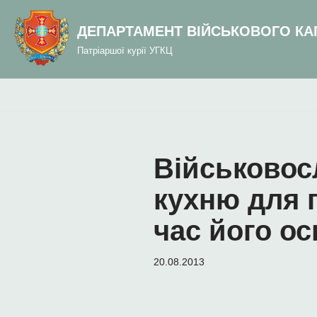
до
вмісту
ДЕПАРТАМЕНТ ВІЙСЬКОВОГО КА
Перейти
Патріаршої курії УГКЦ
до
вмісту
Військовос
кухню для 
час його о
20.08.2013