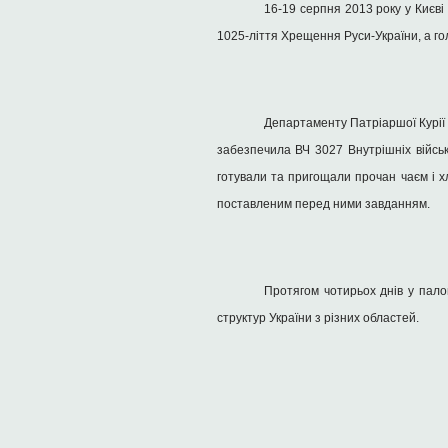
16-19 серпня 2013 року у Києв
1025-ліття Хрещення Руси-України, а г
Департаменту Патріаршої Курії
забезпечила ВЧ 3027 Внутрішніх війсь
готували та пригощали прочан чаєм і хл
поставленим перед ними завданням.
Протягом чотирьох днів у пало
структур України з різних областей.