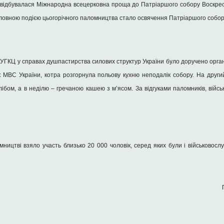
і відбувалася Міжнародна всецерковна проща до Патріаршого собору Воскре
оловною подією цьогорічного паломництва стало освячення Патріаршого собор
 УГКЦ у справах душпастирства силових структур України було доручено орга
к МВС України, котра розгорнула польову кухню неподалік собору. На други
ібом, а в неділю – гречаною кашею з м’ясом. За відгуками паломників, війс
мництві взяло участь близько 20 000 чоловік, серед яких були і військовос