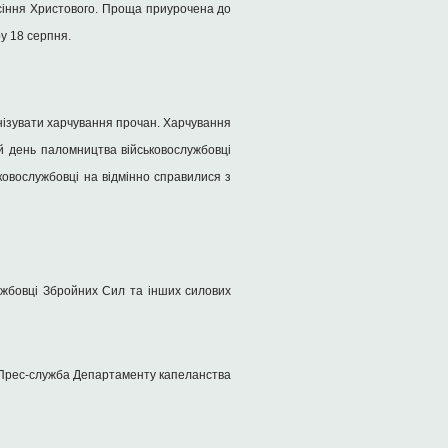
сіння Христового. Проща приурочена до
у 18 серпня.
нізувати харчування прочан. Харчування
й день паломництва військовослужбовці
ьковослужбовці на відмінно справилися з
лужбовці Збройних Сил та інших силових
Прес-служба Департаменту капеланства