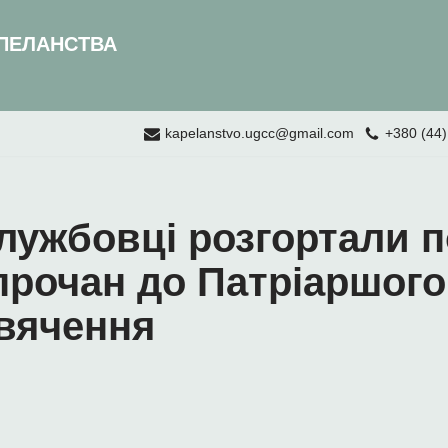
ПЕЛАНСТВА
kapelanstvo.ugcc@gmail.com
+380 (44)
лужбовці розгортали 
прочан до Патріаршого
свячення