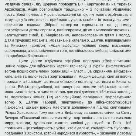
Різдвяна свічка», яку щорічно проводить БФ «Карітас-Київ» на теренах
Архиєпархії. Акція розпочалася
традиційно – з початком Різдвяного
посту. Вона полягала у розповсюдженні свічок, які мають особливість в
тому, що у їх виготовлені приймають участь особи з інтелектуальними і
фізичними вадами. Зібрані пожертви спрямовано на допомогу
потребуючим дітям: сиротам, напівсиротам, дітям з малозабезпечених і
багатодітних сімей, ВІЛ-інфікованим, неповносправним дітям і молоді,
дітям трудових мігрантів. Як зазначив капелан о. Дам’ян, відповідальний
за Київський гарнізон: «Акція відбулася успішно серед військового
середовища, а це є свідченням того, що військовослкжбовці є відкритими
на проблеми ближнього».
Цими днями відбулася офіційна передача «Вифлеємського
Вогню Миру» для військових частин гарнізону. В Україні Вифлеємський
вогонь поширюють члени організації «Пласт». За сприянням військових
капеланів та волонтера і жертводавца п. Андрія
Дещиці, святий вогонь
передали військовим частинам київського полігону, частинам м. Києва та
Ірпіня. Військовослужбовці, що живуть за межами військових частин,
мають можливість отримати вогонь для свої домівок з військових каплиць
та молитовних кімнат. Під час офіційного передання Вифлеємського
вогню о. Дам’ян
Габорій, звертаючись до військовослужбовців
підкреслив, що цей вогонь має стати доповненням під час святкування
Різдва Христового. Тому вогнем з Вифлеєму запалюють свічки на Святу
Вечерю. «Палаючий вогонь символізує жертовність, а світло є символом
миру, злагоди, душевного спокою, любові до людей та Бога. Цей
промінчик – це солідарність з усіма, хто є далеко, солідарність з убогими,
поєднання з Христом, котрий народився в убогості», – зазначив у своєму