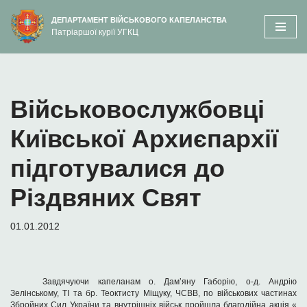
вмісту
ДЕПАРТАМЕНТ ВІЙСЬКОВОГО КАПЕЛАНСТВА
Патріаршої курії УГКЦ
Перейти
до
вмісту
Військовослужбовці
Київської Архиєпархії
підготувалися до
Різдвяних Свят
01.01.2012
Завдячуючи капеланам о. Дам’яну Габорію,
о-д. Андрію
Зелінському, ТІ
та бр. Теоктисту Міщуку, ЧСВВ, по військових частинах
Збройних Сил України та внутрішніх військ пройшла благодійна акція «