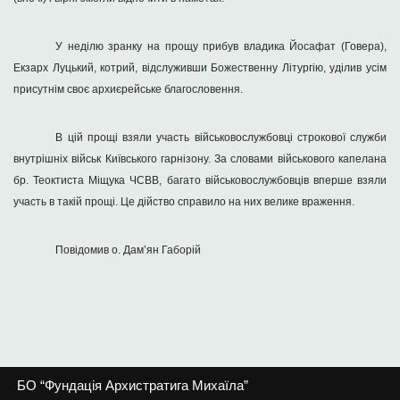
У неділю зранку на прощу прибув владика Йосафат (Говера),
Екзарх Луцький, котрий, відслуживши Божественну Літургію, уділив усім
присутнім своє архиєрейське благословення.
В цій прощі взяли участь військовослужбовці строкової служби
внутрішніх військ Київського гарнізону. За словами військового капелана
бр. Теоктиста Міщука ЧСВВ, багато військовослужбовців вперше взяли
участь в такій прощі. Це дійство справило на них велике враження.
Повідомив о. Дам’ян Габорій
БО “Фундація Архистратига Михаїла”