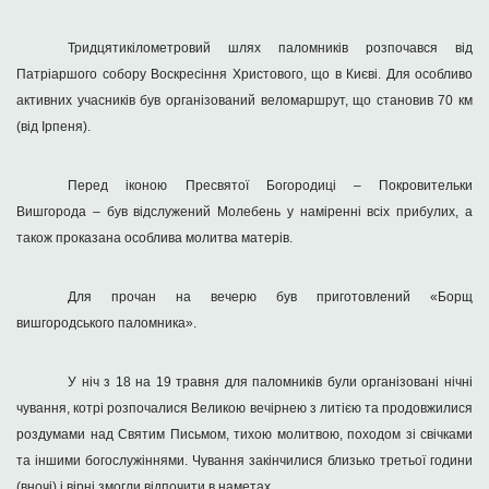
Тридцятикілометровий шлях паломників розпочався від
Патріаршого собору Воскресіння Христового, що в Києві. Для особливо
активних учасників був організований веломаршрут, що становив
70 км
(від Ірпеня).
Перед іконою Пресвятої Богородиці – Покровительки
Вишгорода – був відслужений Молебень у наміренні всіх прибулих, а
також проказана особлива молитва матерів.
Для прочан на вечерю був приготовлений «Борщ
вишгородського паломника».
У ніч з 18 на 19 травня для паломників були організовані нічні
чування, котрі розпочалися Великою вечірнею з литією та продовжилися
роздумами над Святим Письмом, тихою молитвою, походом зі свічками
та іншими богослужіннями. Чування закінчилися близько третьої години
(вночі) і вірні змогли відпочити в наметах.