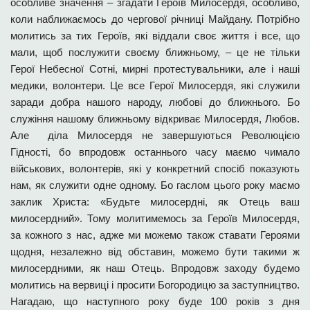
особливе значення – згадати Героїв Милосердя, особливо,
коли наближаємось до чергової річниці Майдану. Потрібно
молитись за тих Героїв, які віддали своє життя і все, що
мали, щоб послужити своєму ближньому, – це не тільки
Герої Небесної Сотні, мирні протестувальники, але і наші
медики, волонтери. Це все Герої Милосердя, які служили
заради добра нашого народу, любові до ближнього. Бо
служіння нашому ближньому відкриває Милосердя, Любов.
Але діла Милосердя не завершуються Революцією
Гідності, бо впродовж останнього часу маємо чимало
військових, волонтерів, які у конкретний спосіб показують
нам, як служити одне одному. Бо гаслом цього року маємо
заклик Христа: «Будьте милосердні, як Отець ваш
милосердний». Тому молитимемось за Героїв Милосердя,
за кожного з нас, адже ми можемо також ставати Героями
щодня, незалежно від обставин, можемо бути такими ж
милосердними, як наш Отець. Впродовж заходу будемо
молитись на вервиці і просити Богородицю за заступництво.
Нагадаю, що наступного року буде 100 років з дня