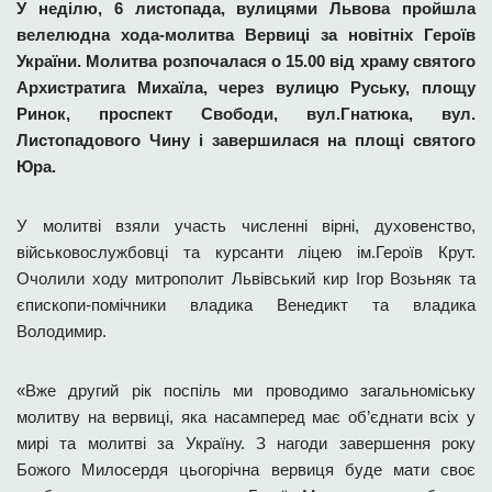
У неділю, 6 листопада, вулицями Львова пройшла
велелюдна хода-молитва Вервиці за новітніх Героїв
України. Молитва розпочалася о 15.00 від храму святого
Архистратига Михаїла, через вулицю Руську, площу
Ринок, проспект Свободи, вул.Гнатюка, вул.
Листопадового Чину і завершилася на площі святого
Юра.
У молитві взяли участь численні вірні, духовенство,
військовослужбовці та курсанти ліцею ім.Героїв Крут.
Очолили ходу митрополит Львівський кир Ігор Возьняк та
єпископи-помічники владика Венедикт та владика
Володимир.
«Вже другий рік поспіль ми проводимо загальноміську
молитву на вервиці, яка насамперед має об’єднати всіх у
мирі та молитві за Україну. З нагоди завершення року
Божого Милосердя цьогорічна вервиця буде мати своє