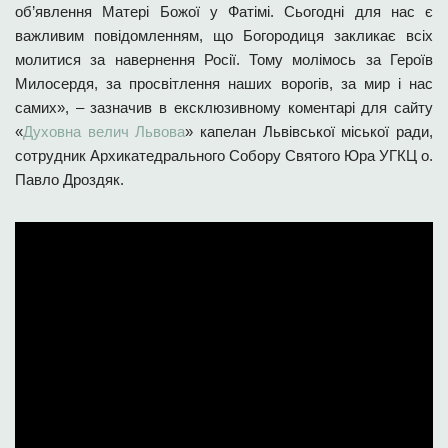
об’явлення Матері Божої у Фатімі. Сьогодні для нас є
важливим повідомленням, що Богородиця закликає всіх
молитися за навернення Росії. Тому молімось за Героїв
Милосердя, за просвітлення наших ворогів, за мир і нас
самих», – зазначив в ексклюзивному коментарі для сайту
«
Духовна велич Львова
» капелан Львівської міської ради,
сотрудник Архикатедрального Собору Святого Юра УГКЦ о.
Павло Дроздяк.