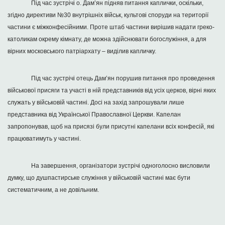
Під час зустрічі о. Дам’ян підняв питання каплички, оскільки,
згідно директиви №30 внутрішніх військ, культові споруди на території
частини є міжконфесійними. Проте штаб частини вирішив надати греко-
католикам окрему кімнату, де можна здійснювати богослужіння, а для
вірних московського патріархату – виділив капличку.
Під час зустрічі отець Дам’ян порушив питання про проведення
військової присяги та участі в ній представників від усіх церков, вірні яких
служать у військовій частині. Досі на захід запрошували лише
представника від Української Православної Церкви. Капелан
запропонував, щоб на присязі були присутні капелани всіх конфесій, які
працюватимуть у частині.
На завершення, організатори зустрічі одноголосно висловили
думку, що душпастирське служіння у військовій частині має бути
систематичним, а не довільним.