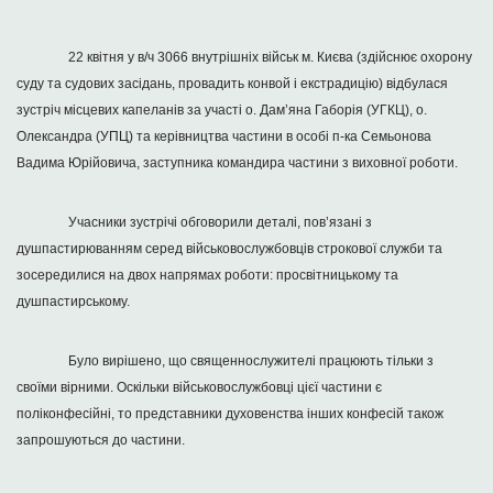
22 квітня у в/ч 3066 внутрішніх військ м. Києва (здійснює охорону
суду та судових засідань, провадить конвой і екстрадицію) відбулася
зустріч місцевих капеланів за участі о. Дам’яна Габорія (УГКЦ), о.
Олександра (УПЦ) та керівництва частини в особі п-ка Семьонова
Вадима Юрійовича, заступника командира частини з виховної роботи.
Учасники зустрічі обговорили деталі, пов’язані з
душпастирюванням серед військовослужбовців строкової служби та
зосередилися на двох напрямах роботи: просвітницькому та
душпастирському.
Було вирішено, що священнослужителі працюють тільки з
своїми вірними. Оскільки військовослужбовці цієї частини є
поліконфесійні, то представники духовенства інших конфесій також
запрошуються до частини.