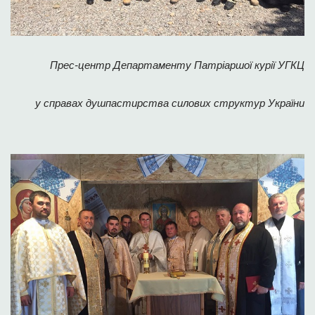
Прес-центр Департаменту Патріаршої курії УГКЦ
у справах душпастирства силових структур України