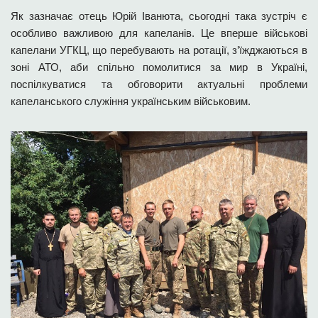
Як зазначає отець Юрій Іванюта, сьогодні така зустріч є
особливо важливою для капеланів. Це вперше військові
капелани УГКЦ, що перебувають на ротації, з’їжджаються в
зоні АТО, аби спільно помолитися за мир в Україні,
поспілкуватися та обговорити актуальні проблеми
капеланського служіння українським військовим.