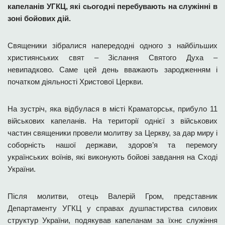
капеланів УГКЦ, які сьогодні перебувають на служінні в
зоні бойових дій.
Священики зібралися напередодні одного з найбільших
християнських свят – Зіслання Святого Духа –
невипадково. Саме цей день вважають зародженням і
початком діяльності Христової Церкви.
На зустріч, яка відбулася в місті Краматорськ, прибуло 11
військових капеланів. На території однієї з військових
частин священики провели молитву за Церкву, за дар миру і
соборність нашої держави, здоров’я та перемогу
українських воїнів, які виконують бойові завдання на Сході
України.
Після молитви, отець Валерій Гром, представник
Департаменту УГКЦ у справах душпастирства силових
структур України, подякував капеланам за їхнє служіння