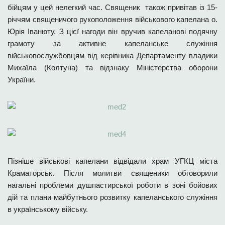
бійцям у цей нелегкий час. Священик також привітав із 15-
річчям священичого рукоположення військового капелана о.
Юрія Іванюту. З цієї нагоди він вручив капеланові подячну
грамоту за активне капеланське служіння
військовослужбовцям від керівника Департаменту владики
Михаїла (Колтуна) та відзнаку Міністерства оборони
України.
Пізніше військові капелани відвідали храм УГКЦ міста
Краматорськ. Після молитви священики обговорили
нагальні проблеми душпастирської роботи в зоні бойових
дій та плани майбутнього розвитку капеланського служіння
в українському війську.