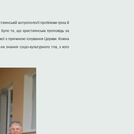
тиянській антропології проблеми гріха й
 було те, що християнська проповідь за
якої є причиною існування Церкви. Кожна
а знання соціо-культурного тла, з кого