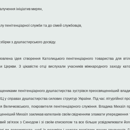
алучення ініціатив мирян,
лу пенітенціарної служби та до сімей службовців,
збірки з душпастирського досвіду.
ловлена ідея створення Католицького пенітенціарного товариства для втіл
ни Церкви. З цікавістю отці вислухали учасників міжнародного заходу ка
священиками пенітенціарного душпастирства зустрівся преосвященніший владик
Ц у справах душпастирства силових структур України. Під час літургійної про
 Величковського, покровителя пенітенціарного служіння. Владика Михаїл пре
енніший Михаїл закликав капеланів своїм свідченням зламати упередження 
вий зв’язок з Синодом і зі своїм єпископом та все більше усвідомлювати йог