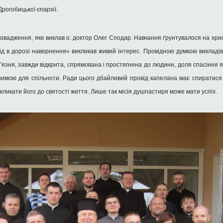
рогобицької єпархії.
ровадження, яке виклав о. доктор Олег Сподар. Навчання ґрунтувалося на хрис
д в дорозі навернення» викликав живий інтерес. Провідною думкою викладів
язня, завжди відкрита, спрямована і простягнена до людини, доля спасіння 
имою для спільноти. Ради цього дбайливий провід капелана має спиратися н
кликати його до святості життя. Лише так місія душпастиря може мати успіх.