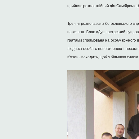
прийняв реколекційний дім Самбірсько-Д
Тренінг розпочався з богословського вп
покаяння. Блок «Душпастрський супрові
ґратами спрямована на особу кожного в’
людська особа є неповторною і незамін
в’язень походить, щоб з більшою силою 