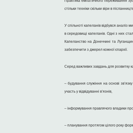
Практика емпатичного переживання зуст
стільки техніки скільки віри в післанни
У спільноті капеланів відбувся аналіз м
в середовищі капеланів. Одні з них ста
Капеланство на Донеччині та Луганщині
забезпечити з джерел кожної єпархії.
Серед важливих завдань для розвитку к
– будування служіння на основі зв’язку
участь у відвідуванні в’язнів,
– інформування правлячого владики про 
– планування протягом цілого року фор