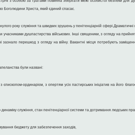
річі з особою за ґратами повинна зберігати межі особистої безпеки для ду
цтво Боголюдини Христа, який єдиний спасає.
инулого року служіння та швидких зрушень у пенітенціарній сфері.Драматичні 
ли учасниками душпастирства військових. Інші священики, з огляду на прийнят
 зазнало перешкод з огляду на війну. Вакантні місця потребують заміщенн
апеланства були названі:
 з єпископом-ординарієм, з опертям усіх пастирських ініціатив на його благос
динаміку служіння, стан пенітенціарної системи та дотримання людських прав
мування бюджету для забезпечення заходів,