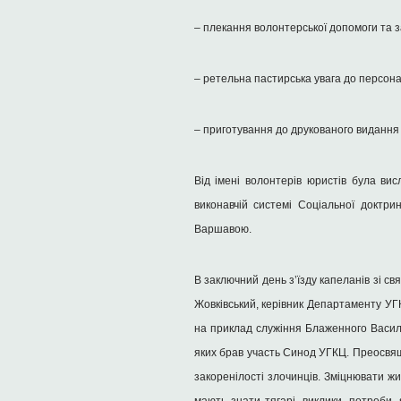
– плекання волонтерської допомоги та з
– ретельна пастирська увага до персона
– приготування до друкованого видання 
Від імені волонтерів юристів була вис
виконавчій системі Соціальної доктри
Варшавою.
В заключний день з’їзду капеланів зі 
Жовківський, керівник Департаменту УГК
на приклад служіння Блаженного Василя
яких брав участь Синод УГКЦ. Преосвящ
закоренілості злочинців. Зміцнювати жи