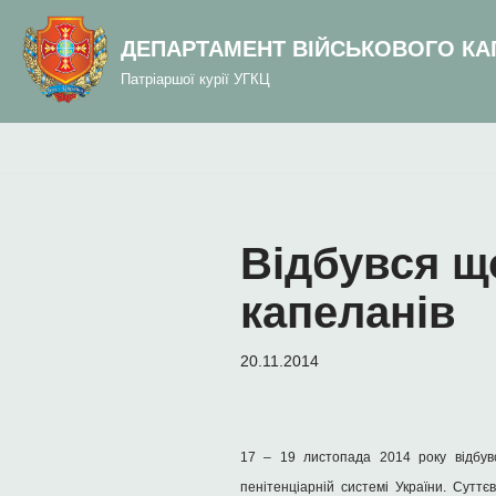
до
вмісту
ДЕПАРТАМЕНТ ВІЙСЬКОВОГО КА
Перейти
Патріаршої курії УГКЦ
до
вмісту
Відбувся що
капеланів
20.11.2014
17 – 19 листопада 2014 року відбувс
пенітенціарній системі України. Сутт