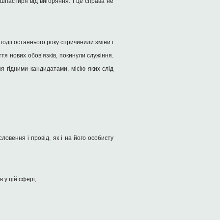
шпастиря від вигоряння. І це справа не
події останнього року спричинили зміни і
тя нових обов’язків, покинули служіння.
я гідними кандидатами, місію яких слід
ловення і провід, як і на його особисту
 у цій сфері,