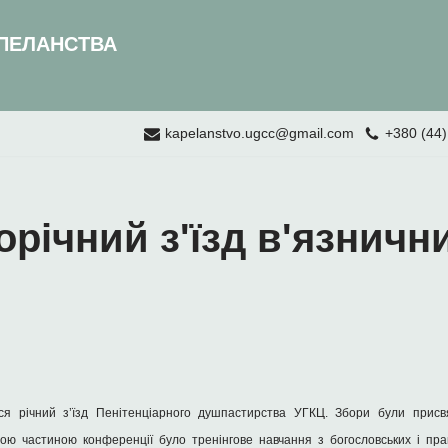
ПЕЛАНСТВА
kapelanstvo.ugcc@gmail.com
+380 (44)
річний з'їзд в'язничн
я річний з’їзд Пенітенціарного душпастирства УГКЦ. Збори були присв
євою частиною конференції було тренінгове навчання з богословських і пра