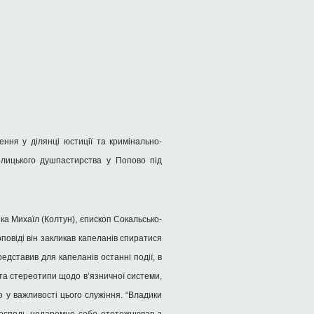
ення у ділянці юстиції та кримінально-
толицького душпастирства у Попово під
а Михаїл (Колтун), єпископ Сокальсько-
повіді він закликав капеланів спиратися
дставив для капеланів останні події, в
та стереотипи щодо в’язничної системи,
о у важливості цього служіння. “Владики