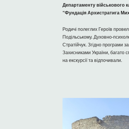
Департаменту військового ка
“Фундація Архистратига Мих
Родичі полеглих Героїв провел
Подільському. Духовно-психоло
Стратійчук. Згідно програми з
Захисниками України, багато сп
на екскурсії та відпочивали.