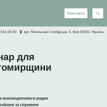
Контакти
 541-03-60
вул. Микільсько-Слобідська, 5, Київ 02002, Україна
нар для
итомирщини
 та взаємодопомоги родин
пройшов за сприяння