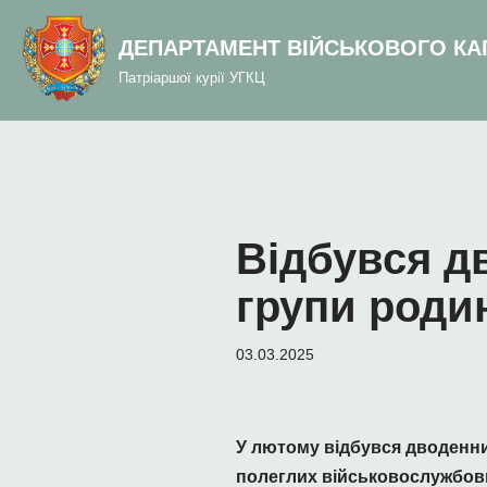
до
вмісту
ДЕПАРТАМЕНТ ВІЙСЬКОВОГО КА
Перейти
Патріаршої курії УГКЦ
до
вмісту
Відбувся д
групи роди
03.03.2025
У лютому відбувся дводенни
полеглих військовослужбовц