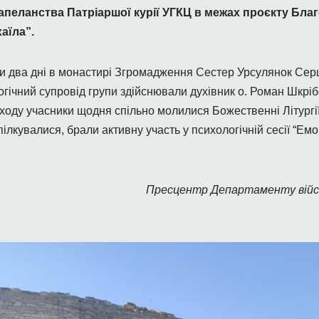
пеланства Патріаршої курії УГКЦ в межах проєкту Благо
аїла”.
и два дні в монастирі Згромадження Сестер Урсулянок Серця 
гічний супровід групи здійснювали духівник о. Роман Шкріб
аходу учасники щодня спільно молилися Божественні Літургі
ілкувалися, брали активну участь у психологічній сесії “Ем
Пресцентр Департаменту війс