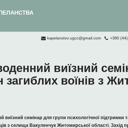
ПЕЛАНСТВА
kapelanstvo.ugcc@gmail.com
+380 (44)
воденний виїзний семі
н загиблих воїнів з Ж
й виїзний семінар для групи психологічної підтримки
ів з селища Вакуленчук Житомирської області. Захід 