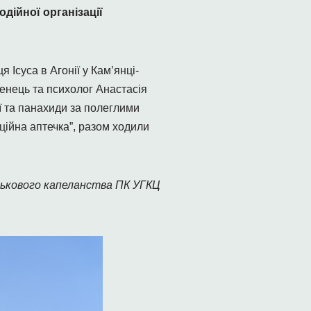
дійної організації
Ісуса в Агонії у Кам’янці-
енець та психолог Анастасія
ї та панахиди за полеглими
оційна аптечка”, разом ходили
ькового капеланства ПК УГКЦ