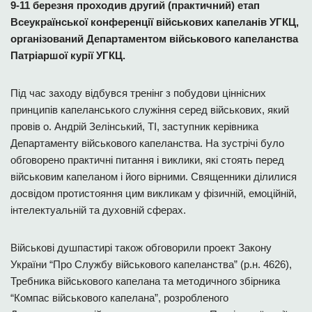
9-11 березня проходив другий (практичний) етап
Всеукраїнської конференції військових капеланів УГКЦ,
організований Департаментом військового капеланства
Патріаршої курії УГКЦ.
Під час заходу відбувся тренінг з побудови ціннісних
принципів капеланського служіння серед військових, який
провів о. Андрій Зелінський, ТІ, заступник керівника
Департаменту військового капеланства. На зустрічі було
обговорено практичні питання і виклики, які стоять перед
військовим капеланом і його вірними. Священники ділилися
досвідом протистояння цим викликам у фізичній, емоційній,
інтелектуальній та духовній сферах.
Військові душпастирі також обговорили проект Закону
України “Про Службу військового капеланства” (р.н. 4626),
Требника військового капелана та методичного збірника
“Компас військового капелана”, розробленого