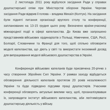
2 листопада 2011 року відбулося засідання Ради у справах
душпастирської опіки при Міністерстві оборони України. Чергове
засідання Ради відкрив її голова – владика Михаїл (Колтун). На засідання
були підняті питання організації круглого столу та конференції,
запланованих на 13-15 грудня цього року. Визначено країни-учасниці
міжнародної події в сфері капеланства. До Києва вже запрошено
представників військових ординаріатів з Польщі, Німеччини, США, Росії,
Болгарії, Словаччини та Франції для того, щоб спільно обговорити
моделі капеланства, що діють у світі та використати іноземний досвід
для випрацювання моделі військового душпастирства в Україні.
Конференція військових капеланів буде присвячена 20-річчю з
часу створення Збройних Сил України. У рамках заходу відбудеться
обговорення діяльності капеланів протягом 20 років незалежності
України та буде підведено підсумки праці душпастирів. Учасники
конференції обговорять актуальні виклики часу, щоб, проаналізувавши
їх, запровадити інститут військового капеланства, аби легітимізувати
душпастирську діяльність у війську.