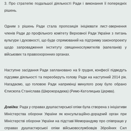
3. Про стратегію подальшої діяльності Ради і виконання її попередніх
рішень.
Одним з рішень Ради стала пропозиція ініціювати лист-звернення
членів Ради до профільного комітету Верховної Ради України з питань
культури і духовності, що буде спрямований на підтримку законопроекту
щодо запровадження інституту священнослужителів (капеланів) у
військових та правоохоронних органах.
Наступне засідання Ради заплановано на 9 грудня, конфесії підведуть
підсумки діяльності та переоберуть голову Ради на наступний 2014 рік.
Нагадаємо, що головою Ради наприкінці минулого року було обрано
Єпископа Станіслава (Широкорадюка) (Римо-Католицька Церква).
Довідка
: Рада у справах душпастирської опіки була створена з ініціативи
Міністерства оборони України як консультаційно-дорадчий орган при
Міністерстві оборони України на підставі Меморандуму про співпрацю у
справах душпастирської опіки військовослужбовців Збройних Сил