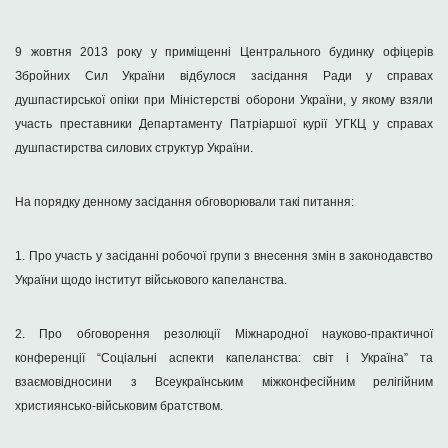
9 жовтня 2013 року у приміщенні Центрального будинку офіцерів
Збройних Сил України відбулося засідання Ради у справах
душпастирської опіки при Міністерстві оборони України, у якому взяли
участь преставники Департаменту Патріаршої курії УГКЦ у справах
душпастирства силових структур України.
На порядку денному засідання обговорювали такі питання:
1. Про участь у засіданні робочої групи з внесення змін в законодавство
України щодо інститут військового капеланства.
2. Про обговорення резолюції Міжнародної науково-практичної
конференції “Соціальні аспекти капеланства: світ і Україна” та
взаємовідносини з Всеукраїнським міжконфесійним релігійним
християнсько-військовим братством.