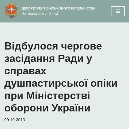
вмісту
ДЕПАРТАМЕНТ ВІЙСЬКОВОГО КАПЕЛАНСТВА
Патріаршої курії УГКЦ
Перейти
до
вмісту
Відбулося чергове
засідання Ради у
справах
душпастирської опіки
при Міністерстві
оборони України
09.10.2013