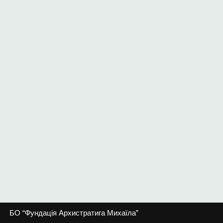
БО “Фундація Архистратига Михаїла”