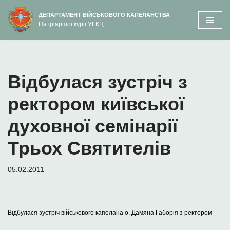
вмісту
ДЕПАРТАМЕНТ ВІЙСЬКОВОГО КАПЕЛАНСТВА
Патріаршої курії УГКЦ
Перейти
до
вмісту
Відбулася зустріч з
ректором київської
духовної семінарії
Трьох Святителів
05.02.2011
Відбулася зустріч військового капелана о. Дамяна Габорія з ректором