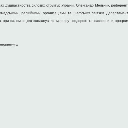
вах душпастирства силових структур України, Олександр Мельник, референт 
мадськими, релігійними організаціями та шефських зв’язків Департаменту
затори паломництва запланували маршрут подорожі та накреслили програму
апеланства