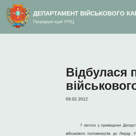
до
вмісту
ДЕПАРТАМЕНТ ВІЙСЬКОВОГО КА
Перейти
Патріаршої курії УГКЦ
до
вмісту
Відбулася 
військовог
09.02.2012
7 лютого у приміщенні Департа
військового паломництва до Люрду. У