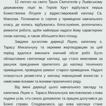
12 лютого на свято Трьох Святителів у Львівському
державному ліцеї ім. Героїв Крут відбулася перша
Божественна Літургія у відреставрованій каплиці Св.
Миколая. Починаючи із серпня у приміщенні навчального
класу, де колись відбувались богослужіння, розпочались
ремонтні роботи, щоби найперше надати йому характерних
ознак каплиці, а також збільшити його площу.
Завдяки зусиллям дирекції Ліцею, капелану о.
Тарасу Михальчуку та окремим жертводавцям за цей
період вдалося виконати значний обсяг робіт. Було
облаштовано святилище каплиці, що стало можливим за
рахунок приєднання прилеглого до каплиці технічного
приміщення, проведено ремонт старого приміщення. Надалі
планується розмістити у каплиці повноцінний іконостас з
намісними іконами та іконами празничного ряду.
Від імені дирекції цього навчального закладу та
капелана Ліцею о. Тараса Михальчука висловлюємо слова
подяки усім, хто своєю допомогою та працею долучився до
Божої справи. Сподіваємося, що нова каплиця стане