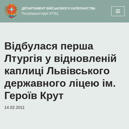
вмісту
ДЕПАРТАМЕНТ ВІЙСЬКОВОГО КАПЕЛАНСТВА
Патріаршої курії УГКЦ
Перейти
до
вмісту
Відбулася перша
Лтургія у відновленій
каплиці Львівського
державного ліцею ім.
Героїв Крут
14.02.2011