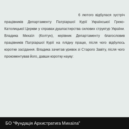
6 лютого відбулася зустріч
працівників Департаменту Патріаршої Курії Української Греко-
Католицької Церкви у справах душпастирства силових структур України.
Владика Михаїл (Колтун), керівник Департаменту благословив
працівників Патріаршої Курії на плідну працю, після чого відбулось
коротке засідання. Владика зачитав уривок зі Старого Завіту, після чого
прокоментував його, давши коротку науку:
БО “Фундація Архистратига Михаїла”