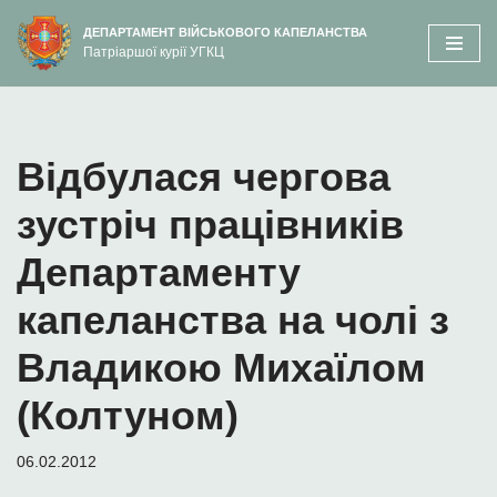
вмісту
ДЕПАРТАМЕНТ ВІЙСЬКОВОГО КАПЕЛАНСТВА
Патріаршої курії УГКЦ
Перейти
до
вмісту
Відбулася чергова
зустріч працівників
Департаменту
капеланства на чолі з
Владикою Михаїлом
(Колтуном)
06.02.2012