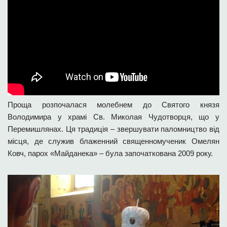
Проща розпочалася молебнем до Святого князя
Володимира у храмі Св. Миколая Чудотворця, що у
Перемишлянах. Ця традиція – звершувати паломництво від
місця, де служив блаженний священномученик Омелян
Ковч, парох «Майданека» – була започаткована 2009 року.