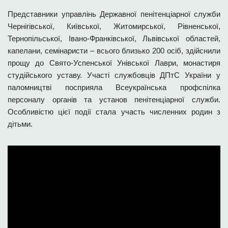
Представники управлінь Державної пенітенціарної служби
Чернігівської, Київської, Житомирської, Рівненської,
Тернопільської, Івано-Франківської, Львівської областей,
капелани, семінаристи – всього близько 200 осіб, здійснили
прощу до Свято-Успенської Унівської Лаври, монастиря
студійського уставу. Участі службовців ДПтС України у
паломництві посприяла Всеукраїнська профспілка
персоналу органів та установ пенітенціарної служби.
Особливістю цієї події стала участь численних родин з
дітьми.