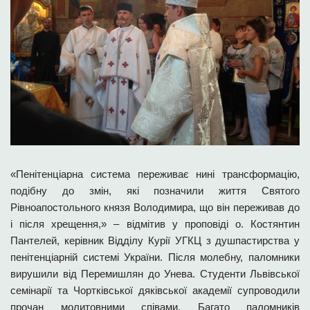
«Пенітенціарна система переживає нині трансформацію,
подібну до змін, які позначили життя Святого
Рівноапостольного князя Володимира, що він переживав до
і після хрещення,» – відмітив у проповіді о. Костянтин
Пантелей, керівник Відділу Курії УГКЦ з душпастирства у
пенітенціарній системі України. Після молебну, паломники
вирушили від Перемишлян до Унева. Студенти Львівської
семінарії та Чортківської дяківської академії супроводили
прочан молитовними співами. Багато паломників