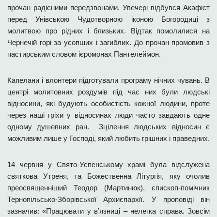
прочан радісними передзвонами. Увечері відбувся Акафіст
перед Унівською Чудотворною іконою Богородиці з
молитвою про рідних і близьких. Відтак помолилися на
Чернечій горі за усопших і загиблих. До прочан промовив з
пастирським словом ієромонах Пантелеймон.
Капелани і влонтери підготували програму нічних чувань. В
центрі молитовних роздумів під час них були людські
відносини, які будують особистість кожної людини, проте
через наші гріхи у відносинах люди часто завдають одне
одному душевних ран. Зцілення людських відносин є
можливим лише у Господі, який любить грішних і праведних.
14 червня у Свято-Успенському храмі була відслужена
святкова Утреня, та Божественна Літургія, яку очолив
преосвященніший Теодор (Мартинюк), єпископ-помічник
Тернопільсько-Зборівської Архиєпархії. У проповіді він
зазначив: «Працювати у в’язниці – нелегка справа. Зовсім