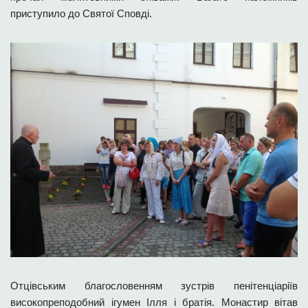
приступило до Святої Сповді.
Отцівським благословенням зустрів пенітенціаріїв
високопреподобний ігумен Ілля і братія. Монастир вітав