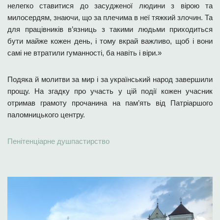
нелегко ставитися до засудженої людини з вірою та
милосердям, знаючи, що за плечима в неї тяжкий злочин. Та
для працівників в’язниць з такими людьми приходиться
бути майже кожен день, і тому вкрай важливо, щоб і вони
самі не втратили гуманності, ба навіть і віри.»
Подяка й молитви за мир і за український народ завершили
прощу. На згадку про участь у цій події кожен учасник
отримав грамоту прочанина на пам’ять від Патріаршого
паломницького центру.
Пенітенціарне душпастирство