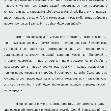
нашого служіння; так, багато людей повертаються до нормального
життя, працюють, створюють сім’ї, виховують дітей. Багато хто, нажаль,
знову попадають в колонії. Але кожна людина має вибір: якщо забрати з
тюрем проповідь Євангелія, то звідки буде цей вибір?»
«Виставка-конкурс дає можливість поставити важливі акценти,
що стосуються злочину і покути, також ставлення держави й суспільства
до в’язнів і до працівників пенітенціарної системи, – сказав один з
організаторів конкурсу тюремний капелан Костянтин Пантелей в
інтерв’ю масмедіа, – надто велике число засуджених в Україні є
меседжем, що в нашому соціумі має наступити краще усвідомлення
причин правопорушень та зроблені зрілі кроки до змін. Сама система
кримінального правосуддя та виконання покарань при належній увазі
усіх суспільних інституцій буде відповідати засадам справедливості і
милосердя.»
«Пенітеціарна служба і Церква роблять одну важливу справу, –
висловився підполковник внутрішньої служби Сергій Беньковський, в.о.