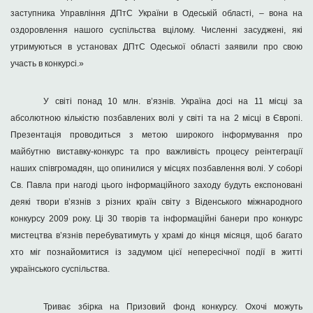
заступника Управління ДПтС України в Одеській області, – вона на
оздоровлення нашого суспільства вцілому. Численні засуджені, які
утримуються в установах ДПтС Одеської області заявили про свою
участь в конкурсі.»
У світі понад 10 млн. в’язнів. Україна досі на 11 місці за
абсолютною кількістю позбавлених волі у світі та на 2 місці в Європі.
Презентація проводиться з метою широкого інформування про
майбутню виставку-конкурс та про важливість процесу реінтеграції
наших співгромадян, що опинилися у місцях позбавлення волі. У соборі
Св. Павла при нагоді цього інформаційного заходу будуть експоновані
деякі твори в’язнів з різних країн світу з Віденського міжнародного
конкурсу 2009 року. Ці 30 творів та інформаційні банери про конкурс
мистецтва в’язнів перебуватимуть у храмі до кінця місяця, щоб багато
хто міг познайомитися із задумом цієї непересічної події в житті
українського суспільства.
Триває збірка на Призовий фонд конкурсу. Охочі можуть