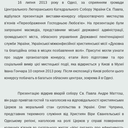
16 липня 2013 року в Одесі, за сприянням громади
Центрального Лютеранського Катедрального Собору України Св. Павла,
відбулася презентація виставки-конкурсу образотворчого мистецтва
в’язнів «Переображення Господньою Любов’ю». На презентацію були
запрошені масмедіа, представники міської державної адміністрації,
громадськості міста, обласного управління Державної пенітенціарної
служби України, Української міжконфесійної християнської місії «Духовна
та благодійна опіка в місцях позбавлення волі». Присутні могли узнати
про задум організаторів конкурсу, етапи його підготовки та про
соціальний вимір цієї мистецької події, яка відкриється у Києві в Музеї
Івана Гончара 10 серпня 2013 року. Після експозиції у Києві роботи цього
конкурсу побачать в багатьох обласних центрах, зокрема й в Одесі.
Презентацію відкрив вікарій собору Св. Павла Андре Маттош,
він радо привітав гостей та наголосив на відповідальності християнських
Церков за моральний стан суспільства в Україні. Олег Чуприна,
представник тюремного служіння від Християн Віри Євангельської в
Одеському регіоні, наголосив на ролі Церков у справі повернення
колишніх в’язнів до суспільного життя: «Нас питають про ефективність