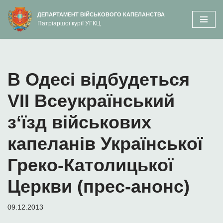
вмісту
ДЕПАРТАМЕНТ ВІЙСЬКОВОГО КАПЕЛАНСТВА
Патріаршої курії УГКЦ
Перейти
до
вмісту
В Одесі відбудеться
VІI Всеукраїнський
з‘їзд військових
капеланів Української
Греко-Католицької
Церкви (прес-анонс)
09.12.2013