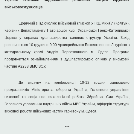
України стосовно задоволення релігійних потреб віруючих
військовослужбовців.
Щорічний з’їзд очолює військовий єпископ УГКЦ Михаїл (Колтун),
Керівник Департаменту Патріаршої Курії Української Греко-Католицької
Церкви у справах душпастирства силових структур України. Захід
розпочнеться 10 грудня о 9.00 Архиєрейською Божественною Літургією в
катедральному храмі Андрія Первозванного м. Одеса. Програма
продовжиться ознайомленням з душпастирською опікою у військовій
частині А2238 ВМС ЗСУ.
До виступу на конференції 10-12 грудня запрошено
представників Міністерства оборони України, Головного управління
виховної та соціально-психологічної роботи Збройних Сил України,
Головного управління внутрішніх військ МВС України, офіцерів структури
виховної роботи військових частин гарнізону м. Одеса.
***