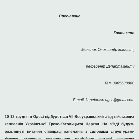
Прес-анонс
Контакти:
Мельник Олександр Іванович,
референт Департаменту
Тел. 0965688880
E-mail: kapelantvo.ugcc@gmail.com
10-12 грудня в Одесі відбудеться
V
І
I
Всеукраїнський з‘їзд військових
капеланів Української Греко-Католицької Церкви. На з
’
їзді будуть
розглянуті питання співпраці капеланів з силовими структурами