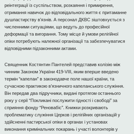
реінтеграції із суспільством, розкаяння і примирення,
отримання навичок до відповідального життя є притаманне
душпастирству в’язнів. А персонал ДКВС зіштовхується з
численними ситуаціями, що ведуть до професійної
деформації та вигорання. Тому місце й умови релігійної
опіки потребують належної організації та забезпечуватися
відповідними підзаконними актами.
Священник Костянтин Пантелей представив колізію між
чинним Законом України 419-VIII, яким вперше введено
термін “капелан” в законодавче поле нашої країни, та
сучасною практикою в’язничного капеланського служіння.
Він передав два підручники, видані протягом останнього
року у серії “Покликані послужити гідності і свободі” за
сприяння фонду “Реновабіс”. Книжки розкривають
проблематику служіння Церков і релігійних організацій у
здійсненні пастирської опіки в органах і установах
виконання кримінальних покарань і участі волонтерів у