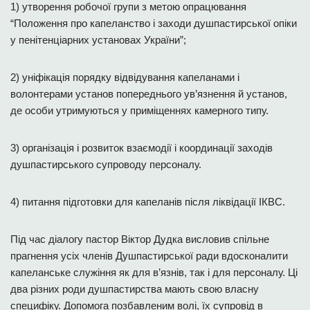
1) утворення робочої групи з метою опрацювання
“Положення про капеланство і заходи душпастирської опіки
у пенітенціарних установах України”;
2) уніфікація порядку відвідування капеланами і
волонтерами установ попереднього ув’язнення й установ,
де особи утримуються у приміщеннях камерного типу.
3) організація і розвиток взаємодії і координації заходів
душпастирського супроводу персоналу.
4) питання підготовки для капеланів після ліквідації ІКВС.
Під час діалогу пастор Віктор Дудка висловив спільне
прагнення усіх членів Душпастирської ради вдосконалити
капеланське служіння як для в’язнів, так і для персоналу. Ці
два різних роди душпастирства мають свою власну
специфіку. Допомога позбавленим волі, їх супровід в