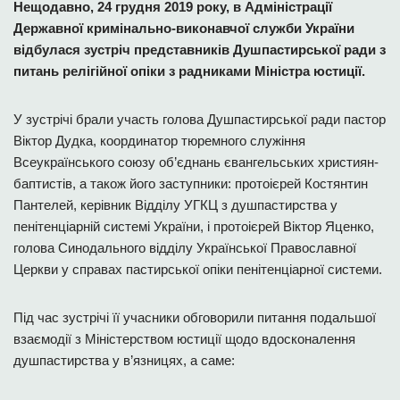
Нещодавно, 24 грудня 2019 року, в Адміністрації
Державної кримінально-виконавчої служби України
відбулася зустріч представників Душпастирської ради з
питань релігійної опіки з радниками Міністра юстиції.
У зустрічі брали участь голова Душпастирської ради пастор
Віктор Дудка, координатор тюремного служіння
Всеукраїнського союзу об’єднань євангельських християн-
баптистів, а також його заступники: протоієрей Костянтин
Пантелей, керівник Відділу УГКЦ з душпастирства у
пенітенціарній системі України, і протоієрей Віктор Яценко,
голова Синодального відділу Української Православної
Церкви у справах пастирської опіки пенітенціарної системи.
Під час зустрічі її учасники обговорили питання подальшої
взаємодії з Міністерством юстиції щодо вдосконалення
душпастирства у в’язницях, а саме: