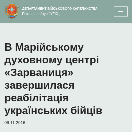
вмісту
ДЕПАРТАМЕНТ ВІЙСЬКОВОГО КАПЕЛАНСТВА
Патріаршої курії УГКЦ
Перейти
до
вмісту
В Марійському
духовному центрі
«Зарваниця»
завершилася
реабілітація
українських бійців
09.11.2016