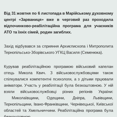
Від 31 жовтня по 6 листопада в Марійському духовному
центрі «Зарваниця» вже в черговий раз проходила
відпочинково-реабілітаційна програма для учасників
АТО та їхніх сімей, родин загиблих.
Захід відбувався за сприяння Архиєпископа і Митрополита
Тернопільсько-Зборівського УГКЦ Василя (Семенюка).
Курував реабілітаційною програмою військовий капелан
отець Микола Квич. З військовослужбовцями також
спілкувалися компетентні психологи, а з дітьми прцювали
аніматори. Участь у реабілітації була безкоштовною. У ній
взяли військовослужбовці різних регіонів України:
Миколаївщини, Одещини, Дніпра, Львівщини,
Тернопільщини, Івано-Франківщини, Чернівецької, Київської
областей та Хмельниччини. Реабілітаційна програма була
безкоштовною