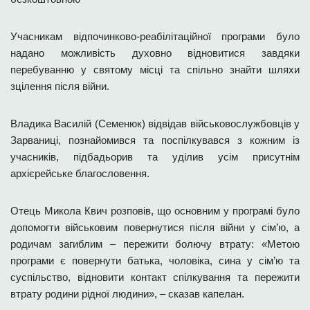
Учасникам відпочинково-реабілітаційної програми було
надано можливість духовно відновитися завдяки
перебуванню у святому місці та спільно знайти шляхи
зцілення після війни.
Владика Василій (Семенюк) відвідав військовослужбовців у
Зарваниці, познайомився та поспілкувався з кожним із
учасників, підбадьорив та уділив усім присутнім
архієрейське благословення.
Отець Микола Квич розповів, що основним у програмі було
допомогти військовим повернутися після війни у сім’ю, а
родичам загиблим – пережити болючу втрату: «Метою
програми є повернути батька, чоловіка, сина у сім’ю та
суспільство, відновити контакт спілкування та пережити
втрату родини рідної людини», – сказав капелан.