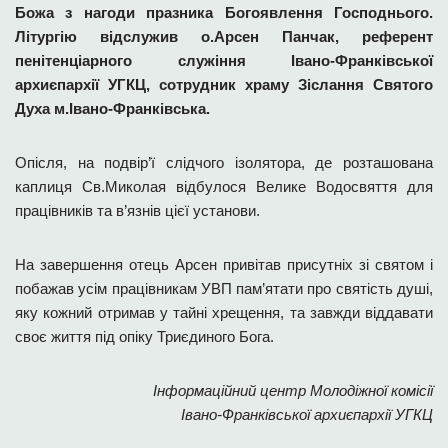
Божа з нагоди празника Богоявлення Господнього.
Літургію відслужив о.Арсен Панчак, референт
пенітенціарного служіння Івано-Франківської
архиєпархії УГКЦ, сотрудник храму Зіслання Святого
Духа м.Івано-Франківська.
Опісля, на подвір’ї слідчого ізолятора, де розташована
каплиця Св.Миколая відбулося Велике Водосвяття для
працівників та в’язнів цієї установи.
На завершення отець Арсен привітав присутніх зі святом і
побажав усім працівникам УВП пам’ятати про святість душі,
яку кожний отримав у тайні хрещення, та завжди віддавати
своє життя під опіку Триєдиного Бога.
Інформаційний центр Молодіжної комісії
Івано-Франківської архиєпархії УГКЦ