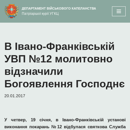
вмісту
ДЕПАРТАМЕНТ ВІЙСЬКОВОГО КАПЕЛАНСТВА
Патріаршої курії УГКЦ
Перейти
до
вмісту
В Івано-Франківській
УВП №12 молитовно
відзначили
Богоявлення Господнє
20.01.2017
У четвер, 19 січня, в Івано-Франківській установі
виконання покарань №12 відбулася святкова Служба