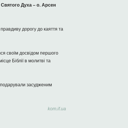
 Святого Духа – о. Арсен
 правдиву дорогу до каяття та
ися своїм досвідом першого
сце Біблії в молитві та
а подарували засудженим
kom.if.ua