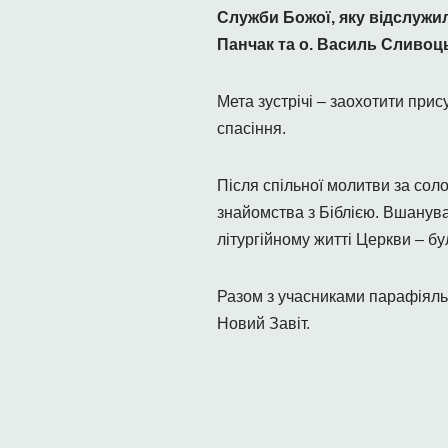
Служби Божої, яку відслужил
Панчак та о. Василь Сливоц
Мета зустрічі – заохотити при
спасіння.
Після спільної молитви за сол
знайомства з Біблією. Вшанува
літургійному житті Церкви ‒ б
Разом з учасниками парафіяль
Новий Завіт.