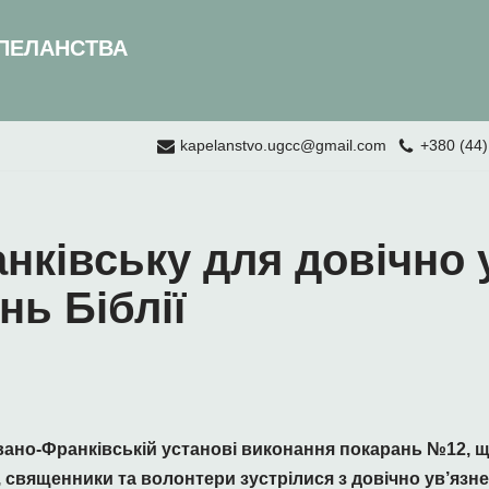
ПЕЛАНСТВА
kapelanstvo.ugcc@gmail.com
+380 (44)
анківську для довічно 
нь Біблії
 Івано-Франківській установі виконання покарань №12, 
 священники та волонтери зустрілися з довічно ув’язне