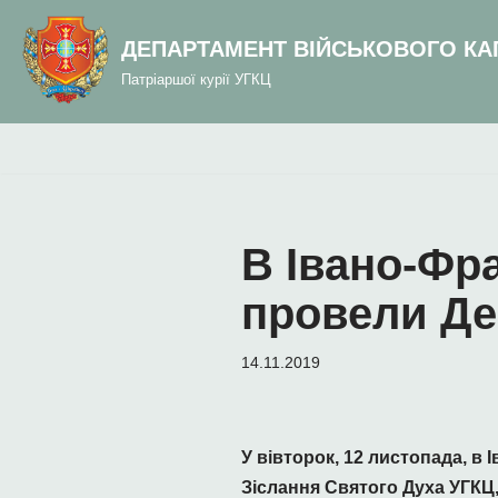
до
вмісту
ДЕПАРТАМЕНТ ВІЙСЬКОВОГО КА
Перейти
Патріаршої курії УГКЦ
до
вмісту
В Івано-Фр
провели Де
14.11.2019
У вівторок, 12 листопада, в
Зіслання Святого Духа УГКЦ,