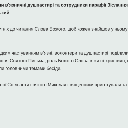
и в’язничні душпастирі та сотрудники парафії Зіслання
ький.
сутніх до читання Слова Божого, щоб кожен знайшов у ньому
одким частуванням в’язні, волонтери та душпастирі поділил
ння Святого Письма, роль Божого Слова в житті християн, мі
ули головними темами бесіди.
ної Спільноти святого Миколая священники приготували т