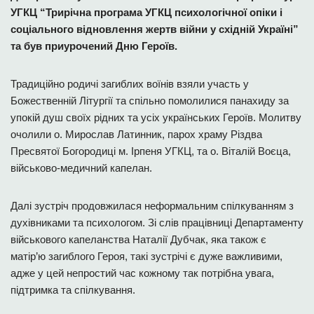
УГКЦ “Трирічна програма УГКЦ психологічної опіки і
соціального відновлення жертв війни у східній Україні”
та був приурочений Дню Героїв.
Традиційно родичі загиблих воїнів взяли участь у
Божественній Літургії та спільно помолилися панахиду за
упокій душ своїх рідних та усіх українських Героїв. Молитву
очолили о. Мирослав Латинник, парох храму Різдва
Пресвятої Богородиці м. Ірпеня УГКЦ, та о. Віталій Воєца,
військово-медичний капелан.
Далі зустріч продовжилася неформальним спілкуванням з
духівниками та психологом. Зі слів працівниці Департаменту
військового капеланства Наталії Дубчак, яка також є
матір’ю загиблого Героя, такі зустрічі є дуже важливими,
адже у цей непростий час кожному так потрібна увага,
підтримка та спілкування.