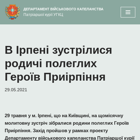
вмісту
ДЕПАРТАМЕНТ ВІЙСЬКОВОГО КАПЕЛАНСТВА
Патріаршої курії УГКЦ
Перейти
до
вмісту
В Ірпені зустрілися
родичі полеглих
Героїв Приірпіння
29.05.2021
29 травня у м. Ірпені, що на Київщині, на щомісячну
молитовну зустріч зібралися родини полеглих Героїв
Приірпіння. Захід пройшов у рамках проекту
Департаменту військового капеланства Патріаршої курії