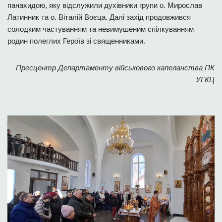
панахидою, яку відслужили духівники групи о. Мирослав
Латинник та о. Віталій Воєца. Далі захід продовжився
солодким частуванням та невимушеним спілкуванням
родин полеглих Героїв зі священниками.
Пресцентр Департаменту військового капеланства ПК
УГКЦ