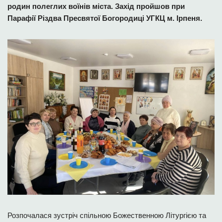
родин полеглих воїнів міста. Захід пройшов при
Парафії Різдва Пресвятої Богородиці УГКЦ м. Ірпеня.
Розпочалася зустріч спільною Божественною Літургією та