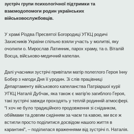
зустріч групи психологічної підтримки та
взаємодопомоги родин українських
військовослужбовців.
У храмі Різдва Пресвятої Богородиці УГКЦ родичі
Захисників України спільно взяли участь у молитві, яку
очолили о. Мирослав Латинник, парох храму, та о. Віталій
Воєца, військово-медичний капелан.
Далі учасники зустрічі привітали матір полеглого Героя Інну
Бобер з нагоди Дня її уродин. Зі слів працівниці
Департаменту військового капеланства Патріаршої курії
УГКЦ Наталії Дубчак, яка також є матір’ю загиблого Героя,
такі зустрічі завжди проходять у теплій родинній атмосфері.
“І хоч не було традиційного продовження зі сніданком,
обіймами та довгим сидінням за чаєм та кавою, ми все ж
встигли просто поділитися досвідом нашого життя в
карантині”, – поділилася враженнями від зустрічі п. Наталія.