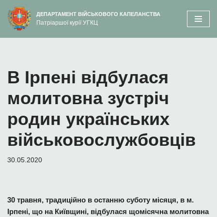
вмісту
ДЕПАРТАМЕНТ ВІЙСЬКОВОГО КАПЕЛАНСТВА
Патріаршої курії УГКЦ
Перейти
до
вмісту
В Ірпені відбулася
молитовна зустріч
родин українських
військовослужбовців
30.05.2020
30 травня, традиційно в останню суботу місяця, в м.
Ірпені, що на Київщині, відбулася щомісячна молитовна